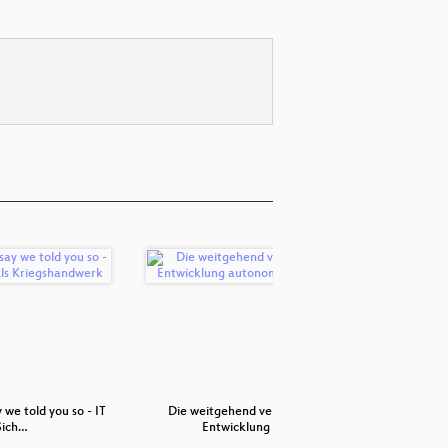
we told you so - IT
Die weitgehend verborgene
Kleine Ge
Sich…
Entwicklung a…