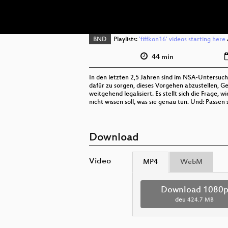
BND
Playlists:
'fiffkon16' videos starting here
44 min
In den letzten 2,5 Jahren sind im NSA-Untersuc
dafür zu sorgen, dieses Vorgehen abzustellen, G
weitgehend legalisiert. Es stellt sich die Frage
nicht wissen soll, was sie genau tun. Und: Passen
Download
Video
MP4
WebM
Download 1080
deu
424.7 MB