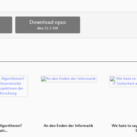
Download opus
deu
32.2 MB
 Algorithmen?
An den Enden der Informatik
We hate to say 
ati…