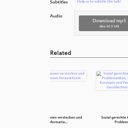
Subtitles
Help us to subtitle this talk!
Audio
Download mp3
deu
40.9 MB
Related
rimineller.
Informationen verstecken und
Sozial gerechte
Informatio…
Problem