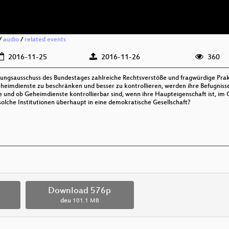
/
audio
/
related events
2016-11-25
2016-11-26
360
hungsausschuss des Bundestages zahlreiche Rechtsverstöße und fragwürdige Pra
eheimdienste zu beschränken und besser zu kontrollieren, werden ihre Befugnisse
, wie und ob Geheimdienste kontrollierbar sind, wenn ihre Haupteigenschaft ist, 
 solche Institutionen überhaupt in eine demokratische Gesellschaft?
p
Download 576p
deu
101.1 MB