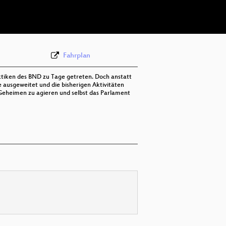
deu 576p (webm)
Fahrplan
ktiken des BND zu Tage getreten. Doch anstatt
 ausgeweitet und die bisherigen Aktivitäten
im Geheimen zu agieren und selbst das Parlament