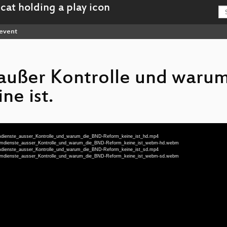
event
außer Kontrolle und warum
e ist.
heimdienste_ausser_Kontrolle_und_warum_die_BND-Reform_keine_ist_hd.mp4
Geheimdienste_ausser_Kontrolle_und_warum_die_BND-Reform_keine_ist_webm-hd.webm
heimdienste_ausser_Kontrolle_und_warum_die_BND-Reform_keine_ist_sd.mp4
Geheimdienste_ausser_Kontrolle_und_warum_die_BND-Reform_keine_ist_webm-sd.webm