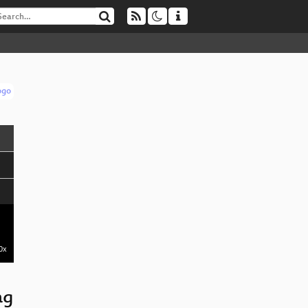
0x
ag