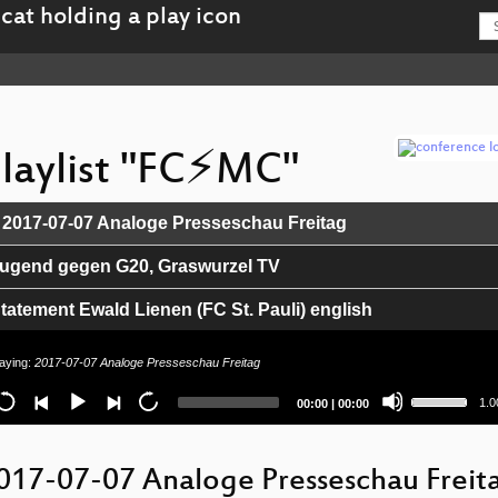
laylist "FC⚡MC"
io
2017-07-07 Analoge Presseschau Freitag
yer
ugend gegen G20, Graswurzel TV
tatement Ewald Lienen (FC St. Pauli) english
olor the Red Zone, Landungsbrücken, Morning
laying:
2017-07-07 Analoge Presseschau Freitag
Use
olizwei 2
Current
Total
1.0
00:00
|
00:00
Up/Down
time
duration
Arrow
20 Blockade Schlump, Graswurzel TV
keys
to
017-07-07 Analoge Presseschau Freit
increase
tatement Ewald Lienen (FC St. Pauli), deutsch
or