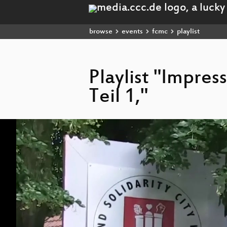
browse
events
fcmc
playlist
Playlist "Impre
Teil 1,"
Video
Player