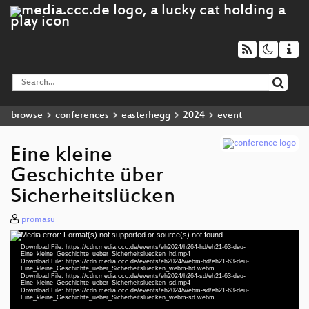
browse
conferences
easterhegg
2024
event
Eine kleine
Geschichte über
Sicherheitslücken
promasu
Media error: Format(s) not supported or source(s) not found
Video
Download File: https://cdn.media.ccc.de/events/eh2024/h264-hd/eh21-63-deu-
Player
Eine_kleine_Geschichte_ueber_Sicherheitsluecken_hd.mp4
Download File: https://cdn.media.ccc.de/events/eh2024/webm-hd/eh21-63-deu-
Eine_kleine_Geschichte_ueber_Sicherheitsluecken_webm-hd.webm
Download File: https://cdn.media.ccc.de/events/eh2024/h264-sd/eh21-63-deu-
Eine_kleine_Geschichte_ueber_Sicherheitsluecken_sd.mp4
Download File: https://cdn.media.ccc.de/events/eh2024/webm-sd/eh21-63-deu-
deu 1080p (mp4)
Eine_kleine_Geschichte_ueber_Sicherheitsluecken_webm-sd.webm