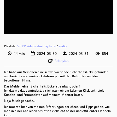
deu 1080p (webm)
deu 576p (mp4)
deu 576p (webm)
Playlists:
'eh21' videos starting here
/
audio
44 min
2024-03-30
2024-03-31
854
Fahrplan
Ich habe aus Versehen eine schwerwiegende Sicherheitslücke gefunden
und berichte von meinen Erfahrungen mit den Behörden und der
betroffenen Firma.
Das Melden einer Sicherheitslücke ist einfach, oder?
Ich dachte das zumindest, als ich nach einem falschen Klick sehr viele
Kunden- und Firmendaten auf meinem Monitor hatte.
Naja falsch gedacht...
Ich möchte hier von meinen Erfahrungen berichten und Tipps geben, wie
man in einer ähnlichen Situation vielleicht besser und effizienter Handeln
kann.