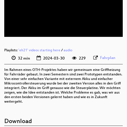
deu 1080p (webm)
deu 576p (mp4)
deu 576p (webm)
Playlists:
'eh21' videos starting here
/
audio
Fahrplan
32 min
2024-03-30
229
Im Rahmen eines OTH-Projektes haben wir gemeinsam eine Griffheizung
für Fahrräder gebaut. In zwei Semestern sind zwei Prototypen entstanden.
Von einer sehr einfachen Variante mit externem Akku und einfacher
Mikrocontrollersteuerung wurde bei der zweiten Version alles in den Griff
integriert. Der Akku im Griff genauso wie die Steuerplatine. Wir möchten
zeigen, wie die Idee entstanden ist. Welche Probleme es gab, was wir aus
den ersten beiden Versionen gelernt haben und wie es in Zukunft
weitergeht.
Download