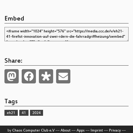
Embed
Share:
Tags
eh21
41
2024
by
Chaos Computer Club e.V
––
About
––
Apps
––
Imprint
––
Privacy
––