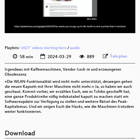
deu 576p (mp4)
deu 576p (webm)
Playlists:
'eh21' videos starting here
/
audio
Fahrplan
58 min
2024-03-29
889
Irgendwas mit Kaffeemaschinen, Vendor-Lock-in und erzwungener
Obsoleszenz
»Die WLAN-Funktionalität wird nicht mehr unterstützt, deswegen gehen
die neuen Kapseln mit Ihrer Maschine nicht mehr.« Ja, so haben wir auch
geschaut. Kommt vorbei, wir erzählen Euch, wie es Tchibo geschafft hat,
eine ganze Produktreihe völlig indiskutabel kaputt zu machen statt ein
Softwareupdate zur Verfügung zu stellen und weitere Rätsel des Peak-
Kapitalismus. Und wir zeigen Euch die Hacks, wie die Maschinen trotzdem
weiter funktionieren.
Download