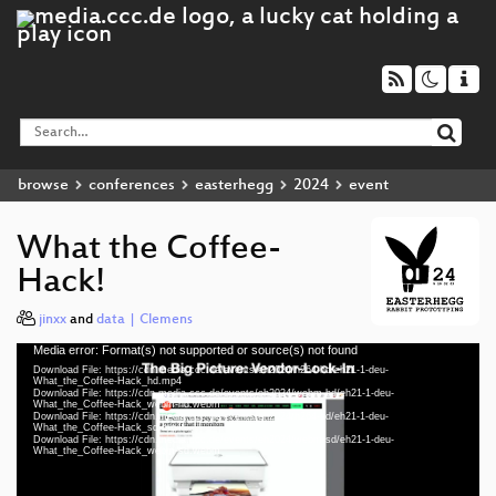
browse
conferences
easterhegg
2024
event
What the Coffee-
Hack!
jinxx
and
data | Clemens
Media error: Format(s) not supported or source(s) not found
Video
Download File: https://cdn.media.ccc.de/events/eh2024/h264-hd/eh21-1-deu-
Player
What_the_Coffee-Hack_hd.mp4
Download File: https://cdn.media.ccc.de/events/eh2024/webm-hd/eh21-1-deu-
What_the_Coffee-Hack_webm-hd.webm
Download File: https://cdn.media.ccc.de/events/eh2024/h264-sd/eh21-1-deu-
What_the_Coffee-Hack_sd.mp4
Download File: https://cdn.media.ccc.de/events/eh2024/webm-sd/eh21-1-deu-
deu 1080p (mp4)
What_the_Coffee-Hack_webm-sd.webm
deu 1080p (webm)