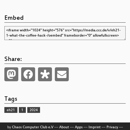
Embed
Share:
Tags
eh21
1
2024
by
Chaos Computer Club e.V
––
About
––
Apps
––
Imprint
––
Privacy
––