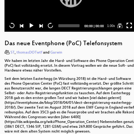
Current
Total
1.00x
00:00
|
00:00
time
duration
Das neue Eventphone (PoC) Telefonsystem
ST
,
thomasDOTwtf
and
Garwin
Wir haben im letzten Jahr die Hard- und Software des Phone Operation Cent
(PoC) fast vollständig ersetzt. In diesem Vortrag wollen wir die neue Soft- und
Hardware etwas näher Vorstellen.
Seit dem letzten Easterhegg (in Würzburg 2018) ist die Hard- und Software
des Phone Operation Center (PoC) fast vollständig ersetzt. Der größte Schritt
aus Benutzersicht war, die langen DECT Registrierungsschlangen gegen eine
Selbst- oder Auto-Registrierungsfunktion zu tauschen. Auf dem Easterhegg
2018 gab es den ersten großen Test und wir haben [viel dabei gelernt]
(https://eventphone.de/blog/2018/04/01/dect-deregistrierung-easterhegg-
2018/). Der zweite Test im August 2018 auf dem EMF Camp in England verlief
reibungslos. Auf dem 35C3 gab es die Feuerprobe und wir brachen alle Rekord
Während des Congresses wurden [über 6400]
(https://de.wikipedia.org/wiki/Phone_Operation_Center) Nebenstellen genut
(3861 DECT, 1346 SIP, 1281 GSM) und etwa 269.800 Gespräche geführt. Das
wäre mit dem alten System nicht möglich gewesen.