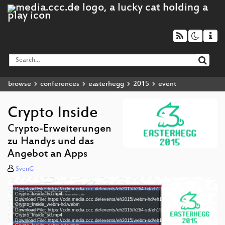
browse
conferences
easterhegg
2015
event
Crypto Inside
Crypto-Erweiterungen
zu Handys und das
Angebot an Apps
SvenG
Media error: Format(s) not supported or source(s) not found
Video
Download File: https://cdn.media.ccc.de/events/eh2015/h264-hd/eh15-18-de-
Player
Crypto_Inside_hd.mp4
Download File: https://cdn.media.ccc.de/events/eh2015/webm-hd/eh15-18-de-
Crypto_Inside_webm-hd.webm
Download File: https://cdn.media.ccc.de/events/eh2015/h264-sd/eh15-18-de-
Crypto_Inside_sd.mp4
Download File: https://cdn.media.ccc.de/events/eh2015/webm-sd/eh15-18-de-