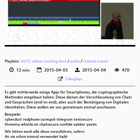
eng 1080p (mp4)
Crypto_Inside_webm-sd.webm
eng 1080p (webm)
eng 576p (mp4)
eng 576p (webm)
Playlists:
'eh15' videos starting here
/
audio
/
related events
12 min
2015-04-03
2015-04-04
470
Fahrplan
Es gibt mittlerweile einige Apps für Smartphones, die cryptographische
Methoden eingebaut haben. Diese dienen der Verschlüsselung von Chats
und Gesprächen (end-to-end), aber auch der Bestätigung von Digitalen
Identitäten. Diese wollen wir uns gemeinsam einmal anschauen.
Beispiele:
cyberdust redphone surespot telegram textsecure
threema whistle.im chatsecure confide xabber yaxim
Wir bitten euch alle diese vorzuführen, sofern
ihr sie schon einmal verwendet habt