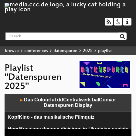
browse
conferences
datenspuren
2025
playlist
Playlist
"Datenspuren
2025"
Audio
Das Colourful ddCentralwerk balConian
▶
Player
Datenspuren Display
KopfKino - das musikalische Filmquiz
How Russians deepen divisions in Ukrainian society