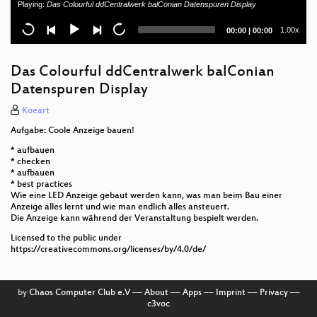
Playing:
Das Colourful ddCentralwerk balConian Datenspuren Display
Verteilte Scharniere zwischen Maintainer:innen und
Industrie
Current
Total
1.00x
00:00
|
00:00
time
duration
Geschichten vom Widerstand (tm)
Das Colourful ddCentralwerk balConian
Band: nomatchesfound
Datenspuren Display
Appease movement - Why the German Peace
Koeart
Movement fails to condemn Russia's Aggressive
Aufgabe: Coole Anzeige bauen!
War against Ukraine
* aufbauen
Einführung in den Diskordianismus
* checken
* aufbauen
* best practices
Lowlights aus dem Überwachungssommer 2025
Wie eine LED Anzeige gebaut werden kann, was man beim Bau einer
Anzeige alles lernt und wie man endlich alles ansteuert.
Befreie dich von BigTech zum Wohle der
Die Anzeige kann während der Veranstaltung bespielt werden.
Gesellschaft
Licensed to the public under
https://creativecommons.org/licenses/by/4.0/de/
Deine politische Initiative - aus dem Kopf, auf die
Straße, in den StaDDrat
by
Chaos Computer Club e.V
––
About
––
Apps
––
Imprint
––
Privacy
––
Digital Euro - What the FAQ, ECB?
c3voc