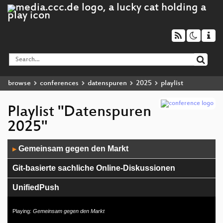
browse
conferences
datenspuren
2025
playlist
Playlist "Datenspuren
2025"
Audio
Gemeinsam gegen den Markt
▶
Player
Git-basierte sachliche Online-Diskussionen
UnifiedPush
fact your fear - Macht mit! Lösen wir Gemeinschaft.
Playing:
Gemeinsam gegen den Markt