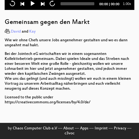
Licht an gegen die „Going Dark“
Current
Total
1.00x
00:00
|
00:00
Überwachungsagenda
time
duration
GNU Taler: beyond digital money
Gemeinsam gegen den Markt
Emanzipiertes (Social) Web - nicht nur für Menschen
David
and
Kay
mit Sysadmin-Rechten
Wie wir ohne Chefs unsere Jobs angenehmer gestalten und wo es dann
ungeahnt mal hakt.
Na endlich: Linux auf dem Smartphone
Bei der Jointech eG wirtschaften wir in einem sogenannten
Kollektivbetrieb gemeinsam. Dabei spielen Ideale und das Streben nach
Freeze. Flight. Fight. Fawn: Queer Survival in
einer besseren Welt eine große Rolle - gleichzeitig wollen wir unsere
Wartime Ukraine
Lohnarbeit im hier und jetzt angenehmer gestalten, sind jedoch immer
wieder den kapitlaischen Zwängen ausgesetzt.
Wie uns das gelingt (und auch misslingt) wollen wir euch in einem kleinen
Qnap NAS ganz ohne Qnap
Vortrag zu unserem Arbeitsalltag näherbringen und euch vielleicht
neugierig auf dieses Konzept machen.
7816 - Ist da noch was drauf?
Licensed to the public under
https://creativecommons.org/licenses/by/4.0/de/
Usable end-to-end security with Delta Chat and
Chatmail
Podcast: Reboot Politics ÷ Akronymisierbar
by
Chaos Computer Club e.V
––
About
––
Apps
––
Imprint
––
Privacy
––
Podcast: Schlüsseltechnologie Live: Wir lesen "Vom
c3voc
Mythos des Mann-Monats"