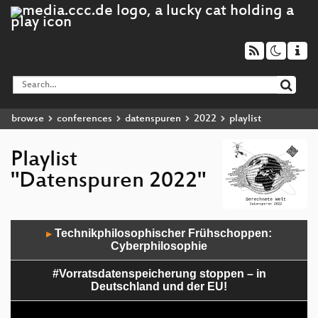
browse
conferences
datenspuren
2022
playlist
Playlist
"Datenspuren 2022"
Audio
Technikphilosophischer Frühschoppen:
▶
Player
Cyberphilosophie
#Vorratsdatenspeicherung stoppen – in
Deutschland und der EU!
Comics zeichnen mit freier Software