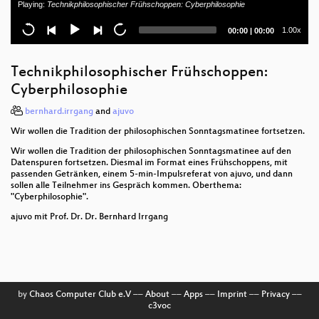
Playing:
Technikphilosophischer Frühschoppen: Cyberphilosophie
War Communication in Ukrainian Social Media
Current
Total
1.00x
00:00
|
00:00
Space
time
duration
microvm.nix
Technikphilosophischer Frühschoppen:
Cyberphilosophie
Open Data: Receive it Yourself
bernhard.irrgang
and
ajuvo
Geschichte und Entwicklung physikalischer Modelle
Wir wollen die Tradition der philosophischen Sonntagsmatinee fortsetzen.
Wir wollen die Tradition der philosophischen Sonntagsmatinee auf den
Datenspuren fortsetzen. Diesmal im Format eines Frühschoppens, mit
passenden Getränken, einem 5-min-Impulsreferat von ajuvo, und dann
sollen alle Teilnehmer ins Gespräch kommen. Oberthema:
"Cyberphilosophie".
ajuvo mit Prof. Dr. Dr. Bernhard Irrgang
by
Chaos Computer Club e.V
––
About
––
Apps
––
Imprint
––
Privacy
––
c3voc