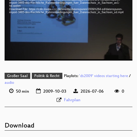
import-3465-deu-Rechtliche_Rahmenbedingungen_fuer_Datenschutz_in_Sachsen_av1-
hd.webm
Download File: https://cdn.media.ccc.de/events/datenspuren/2009/h264-sd/datenspuren-
import-3465-deu-Rechtliche_Rahmenbedingungen_fuer_Datenschutz_in_Sachsen_sd.mp4
deu 1080p (mp4)
deu 1080p (webm;codecs=av01)
deu 576p (mp4)
Großer Saal
Politik & Recht
Playlists:
'ds2009' videos starting here
/
audio
50 min
2009-10-03
2026-07-06
0
Fahrplan
Download