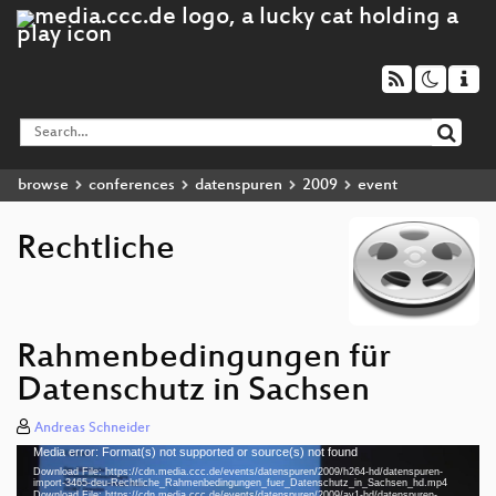
browse
conferences
datenspuren
2009
event
Rechtliche
Rahmenbedingungen für
Datenschutz in Sachsen
Andreas Schneider
Media error: Format(s) not supported or source(s) not found
Video
Download File: https://cdn.media.ccc.de/events/datenspuren/2009/h264-hd/datenspuren-
Player
import-3465-deu-Rechtliche_Rahmenbedingungen_fuer_Datenschutz_in_Sachsen_hd.mp4
Download File: https://cdn.media.ccc.de/events/datenspuren/2009/av1-hd/datenspuren-