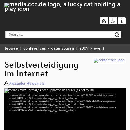
browse
conferences
datenspuren
2009
event
Selbstverteidigung
im Internet
Alexander Heidenreich
Media error: Format(s) not supported or source(s) not found
Video
Download File: https://cdn.media.ccc.de/events/datenspuren/2009/h264-hd/datenspuren-
Player
import-3459-deu-Selbstverteidigung_im_Internet_hd.mp4
Download File: https://cdn.media.ccc.de/events/datenspuren/2009/av1-hd/datenspuren-
import-3459-deu-Selbstverteidigung_im_Internet_av1-hd.webm
Download File: https://cdn.media.ccc.de/events/datenspuren/2009/h264-sd/datenspuren-
import-3459-deu-Selbstverteidigung_im_Internet_sd.mp4
deu 1080p (mp4)