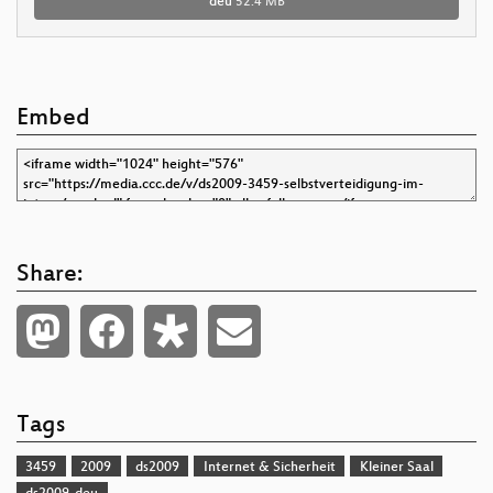
deu
52.4 MB
Embed
Share:
Tags
3459
2009
ds2009
Internet & Sicherheit
Kleiner Saal