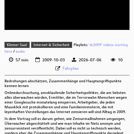
deu 1080p (webm;codecs=av01)
deu 576p (mp4)
Kleiner Saal
Internet & Sicherheit
Playlists:
'ds2009' videos starting
here
/
audio
57 min
2009-10-03
2026-07-06
10
Fahrplan
Bedrohungen abschätzen, Zusammenhänge und Hauptangriffspunkte
kennen lernen
Onlinedurchsuchung, amoklaufende Sicherheitspolitiker, die am liebsten
alles überwachen würden, Ermittler, die im Terrorwahn Menschen wegen
einer Googlesuche monatelang einsperren, Arbeitgeber, die jeden
Mausklick mit protokollieren und eine Familienministerin, die mit
leyenhaften Vorstellungen das Internet zensieren will sind Alltag in 2009.
In dem Vortrag soll es darum gehen, wie Zensurmaßnahmen umgangen,
Überwacher abgeschüttelt und wie man Inhalte im Netz anonym und
zensurresistent veröffentlicht. Dabei soll es nicht so technisch werden,
sondern eher die Zusammenhänge und Hauptangriffspunkte dargelegt