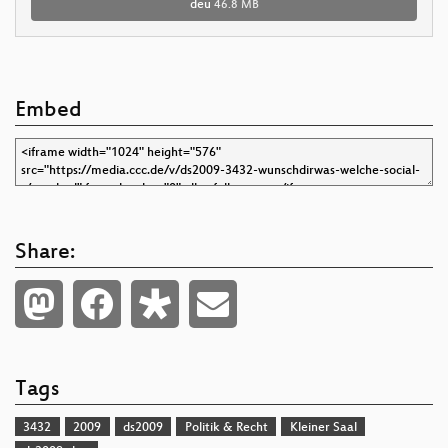
deu
46.8 MB
Embed
Share:
Tags
3432
2009
ds2009
Politik & Recht
Kleiner Saal