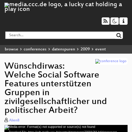
browse
conferences
datenspuren
2009
event
Wünschdirwas:
Welche Social Software
Features unterstützen
Gruppen in
zivilgesellschaftlicher und
politischer Arbeit?
Alien8
Media error: Format(s) not supported or source(s) not found
Video
Download File: https://cdn.media.ccc.de/events/datenspuren/2009/h264-hd/datenspuren-