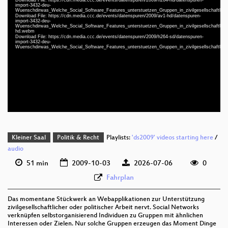
Player
import-3432-deu-
Wuenschdirwas_Welche_Social_Software_Features_unterstuetzen_Gruppen_in_zivilgesellschaftliche
Download File: https://cdn.media.ccc.de/events/datenspuren/2009/av1-hd/datenspuren-
import-3432-deu-
Wuenschdirwas_Welche_Social_Software_Features_unterstuetzen_Gruppen_in_zivilgesellschaftlicher
hd.webm
Download File: https://cdn.media.ccc.de/events/datenspuren/2009/h264-sd/datenspuren-
import-3432-deu-
Wuenschdirwas_Welche_Social_Software_Features_unterstuetzen_Gruppen_in_zivilgesellschaftliche
deu 1080p (mp4)
deu 1080p (webm;codecs=av01)
deu 576p (mp4)
Kleiner Saal
Politik & Recht
Playlists:
'ds2009' videos starting here
/
audio
51 min
2009-10-03
2026-07-06
0
Fahrplan
Das momentane Stückwerk an Webapplikationen zur Unterstützung
zivilgesellschaftlicher oder politischer Arbeit nervt. Social Networks
verknüpfen selbstorganisierend Individuen zu Gruppen mit ähnlichen
Interessen oder Zielen. Nur solche Gruppen erzeugen das Moment Dinge