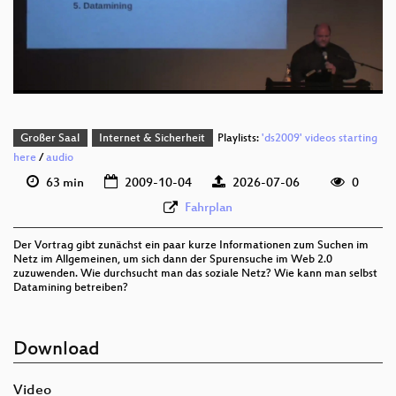
deu 1080p (webm;codecs=av01)
deu 576p (mp4)
Großer Saal
Internet & Sicherheit
Playlists:
'ds2009' videos starting
here
/
audio
63 min
2009-10-04
2026-07-06
0
Fahrplan
Der Vortrag gibt zunächst ein paar kurze Informationen zum Suchen im
Netz im Allgemeinen, um sich dann der Spurensuche im Web 2.0
zuzuwenden. Wie durchsucht man das soziale Netz? Wie kann man selbst
Datamining betreiben?
Download
Video