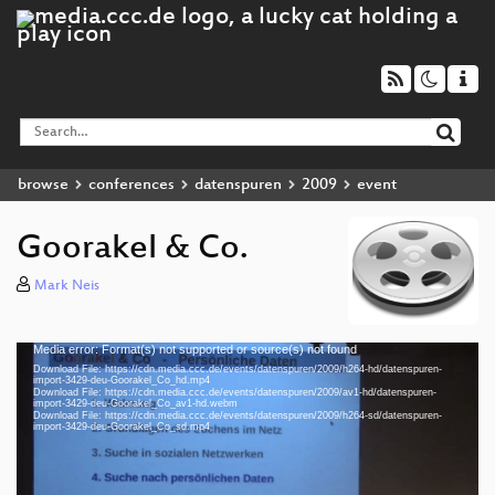
browse
conferences
datenspuren
2009
event
Goorakel & Co.
Mark Neis
Media error: Format(s) not supported or source(s) not found
Video
Download File: https://cdn.media.ccc.de/events/datenspuren/2009/h264-hd/datenspuren-
Player
import-3429-deu-Goorakel_Co_hd.mp4
Download File: https://cdn.media.ccc.de/events/datenspuren/2009/av1-hd/datenspuren-
import-3429-deu-Goorakel_Co_av1-hd.webm
Download File: https://cdn.media.ccc.de/events/datenspuren/2009/h264-sd/datenspuren-
import-3429-deu-Goorakel_Co_sd.mp4
deu 1080p (mp4)