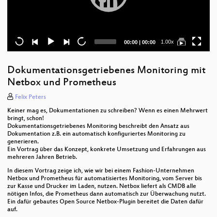
Current
Total
1.00x
00:00
|
00:00
time
duration
Dokumentationsgetriebenes Monitoring mit
Netbox und Prometheus
Felix Peters
Keiner mag es, Dokumentationen zu schreiben? Wenn es einen Mehrwert
bringt, schon!
Dokumentationsgetriebenes Monitoring beschreibt den Ansatz aus
Dokumentation z.B. ein automatisch konfiguriertes Monitoring zu
generieren.
Ein Vortrag über das Konzept, konkrete Umsetzung und Erfahrungen aus
mehreren Jahren Betrieb.
In diesem Vortrag zeige ich, wie wir bei einem Fashion-Unternehmen
Netbox und Prometheus für automatisiertes Monitoring, vom Server bis
zur Kasse und Drucker im Laden, nutzen. Netbox liefert als CMDB alle
nötigen Infos, die Prometheus dann automatisch zur Überwachung nutzt.
Ein dafür gebautes Open Source Netbox-Plugin bereitet die Daten dafür
auf.