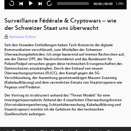
Current
Total
1.00x
00:00
|
00:00
Schlusswort
time
duration
Elektronisches Patientendossier: Raus aus der
Surveillance Fédérale & Cryptowars – wie
Sackgasse
der Schweizer Staat uns überwacht
Alles kann, nichts muss? KI im Spannungsfeld von
Adrienne Fichter
Recht und Gesetz. Mit KI-Quiz.
Seit den Snowden-Enthüllungen haben Tech-Konzerne die digitale
Kommunikation verschlüsselt, zum Missfallen der Schweizer
Ich weiß, was du letzten Sommer bestellt hast
Überwachungsbehörden. Ich zeige basierend auf meinen Recherchen auf,
wie der Dienst ÜPF, der Nachrichtendienst und das Bundesamt für
Some things can't be XPLAINed
Polizei/Fedpol versuchen gegen diese technischen Errungenschaften des
Datenschutzes anzukämpfen. Durch den Einkauf von neuem
Überwachungssystemen (FLICC), den Kampf gegen die 5G-
Rechtshilfe für Geflüchtete mithilfe von Legal Tech
Verschlüsselung, der Ausweitung gesetzeswidrigen Massen-Scanning
Tools
(Kabelaufklärung) und dem vermehrten Einsatz von Staatstrojanern wie
Pegasus und Predator.
Google, der Meta-Monopolist
Der Vortrag ist strukturiert anhand des "Threat Models" für eine
Investigativjournalistin: Anhand der 4 staatlichen Überwachungsformen
Künstliche Intelligenz: Von der Theorie zur Praxis
(Vorratsdatenspeicherung, Echtzeitüberwachung, Kabelaufklärung und
Staatstrojaner) möchte ich die Gefahren für den technischen
Lightning Talks
Quellenschutz aufzeigen.
Die Botschaft und der Gesetzesentwurf zur eID