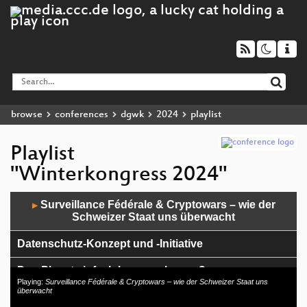
browse
conferences
dgwk
2024
playlist
Playlist
"Winterkongress 2024"
Audio
Surveillance Fédérale & Cryptowars – wie der
▶
Player
Schweizer Staat uns überwacht
Datenschutz-Konzept und -Initiative
Den Planet einfach brennen lassen?
Playing:
Surveillance Fédérale & Cryptowars – wie der Schweizer Staat uns
überwacht
Live Netzpodcast