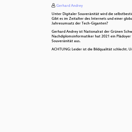
Gerhard Andrey
Social Credit Systems und Gamific
Unter Digitaler Souveränität wird die selbstbe
Metaverse und NFT
Gibt es im Zeitalter des Internets und einer glo
Jahresumsatz der Tech-Giganten?
Tracking & Profiling
Gerhard Andrey ist Nationalrat der Grünen Schwe
Nachdiplomsinformatiker hat 2021 ein Plädoyer fü
Souveränität aus.
Plattformregulierung
ACHTUNG: Leider ist die Bildqualität schlecht.
Datenschutzfreundliches digitales
Wie wird Zürich eine SmartCity?