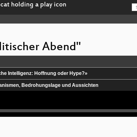
litischer Abend"
che Intelligenz: Hoffnung oder Hype?»
anismen, Bedrohungslage und Aussichten
nspeicherung
rweg?
 Group