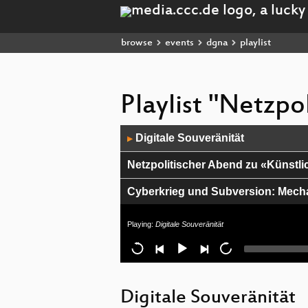
browse
events
dgna
playlist
Playlist "Netzpo
Audio
Digitale Souveränität
▶
Player
Netzpolitischer Abend zu «Künstli
Cyberkrieg und Subversion: Mech
Kabelaufklärung und Vorratsdate
Playing:
Digitale Souveränität
Leistungsschutzrecht
Digitale Selbstverteidigung: Ein Ir
Digitale Souveränität
Staatstrojaner, Pegasus und NSO