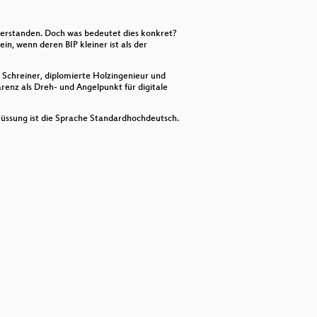
decrease
volume.
verstanden. Doch was bedeutet dies konkret?
n, wenn deren BIP kleiner ist als der
 Schreiner, diplomierte Holzingenieur und
arenz als Dreh- und Angelpunkt für digitale
rüssung ist die Sprache Standardhochdeutsch.