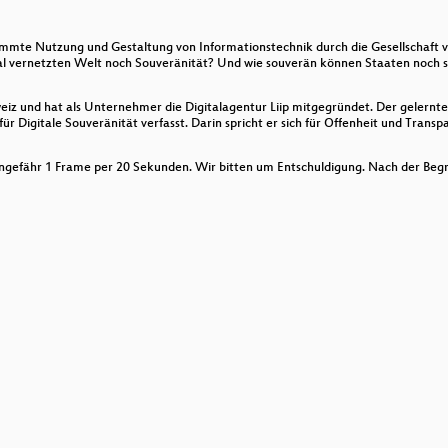
ation
stimmte Nutzung und Gestaltung von Informationstechnik durch die Gesellschaft 
bal vernetzten Welt noch Souveränität? Und wie souverän können Staaten noch sei
iz und hat als Unternehmer die Digitalagentur Liip mitgegründet. Der gelernte
r Digitale Souveränität verfasst. Darin spricht er sich für Offenheit und Transp
 Ungefähr 1 Frame per 20 Sekunden. Wir bitten um Entschuldigung. Nach der Beg
 Bezahlen