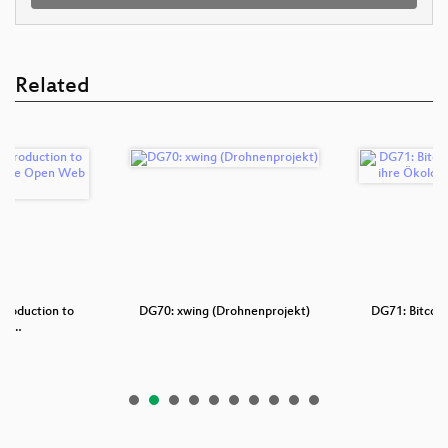
Related
troduction to
DG70: xwing (Drohnenprojekt)
DG71: Bitcoin
C, …
ih