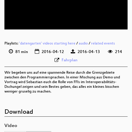
deu 576p (mp4)
deu 576p (webm)
Playlists:
'datengarten' videos starting here
/
audio
/
related events
81 min
2016-04-12
2016-04-13
214
Fahrplan
Wir begeben uns auf eine spannende Reise durch die Grenzgebiete
zwischen den Programmiersprachen. In einer Mischung aus Demo und
Vortrag wird Sebastian euch die Rolle von FFIs im Interoperabilitäts-
Dschungel zeigen und sein Bestes geben, das alles ein kleines bisschen
weniger gruselig zu machen.
Download
Video