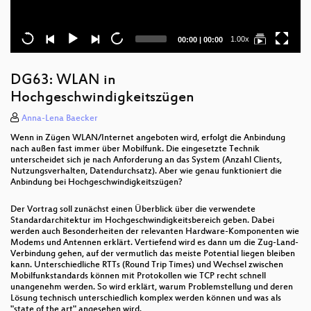
Current
Total
1.00x
00:00
|
00:00
time
duration
DG63: WLAN in
Hochgeschwindigkeitszügen
Anna-Lena Baecker
Wenn in Zügen WLAN/Internet angeboten wird, erfolgt die Anbindung
nach außen fast immer über Mobilfunk. Die eingesetzte Technik
unterscheidet sich je nach Anforderung an das System (Anzahl Clients,
Nutzungsverhalten, Datendurchsatz). Aber wie genau funktioniert die
Anbindung bei Hochgeschwindigkeitszügen?
Der Vortrag soll zunächst einen Überblick über die verwendete
Standardarchitektur im Hochgeschwindigkeitsbereich geben. Dabei
werden auch Besonderheiten der relevanten Hardware-Komponenten wie
Modems und Antennen erklärt. Vertiefend wird es dann um die Zug-Land-
Verbindung gehen, auf der vermutlich das meiste Potential liegen bleiben
kann. Unterschiedliche RTTs (Round Trip Times) und Wechsel zwischen
Mobilfunkstandards können mit Protokollen wie TCP recht schnell
unangenehm werden. So wird erklärt, warum Problemstellung und deren
Lösung technisch unterschiedlich komplex werden können und was als
"state of the art" angesehen wird.