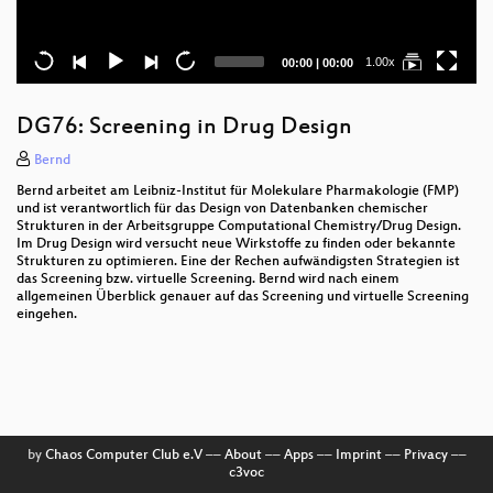
Current
Total
1.00x
00:00
|
00:00
time
duration
DG76: Screening in Drug Design
Bernd
Bernd arbeitet am Leibniz-Institut für Molekulare Pharmakologie (FMP)
und ist verantwortlich für das Design von Datenbanken chemischer
Strukturen in der Arbeitsgruppe Computational Chemistry/Drug Design.
Im Drug Design wird versucht neue Wirkstoffe zu finden oder bekannte
Strukturen zu optimieren. Eine der Rechen aufwändigsten Strategien ist
das Screening bzw. virtuelle Screening. Bernd wird nach einem
allgemeinen Überblick genauer auf das Screening und virtuelle Screening
eingehen.
by
Chaos Computer Club e.V
––
About
––
Apps
––
Imprint
––
Privacy
––
c3voc