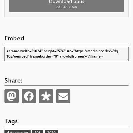
Download opus
deu
45.2 MB
Embed
Share:
Tags
datengarten
108
2020