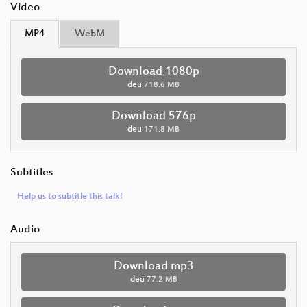
Video
MP4
WebM
Download 1080p
deu
718.6 MB
Download 576p
deu
171.8 MB
Subtitles
Help us to subtitle this talk!
Audio
Download mp3
deu
77.2 MB