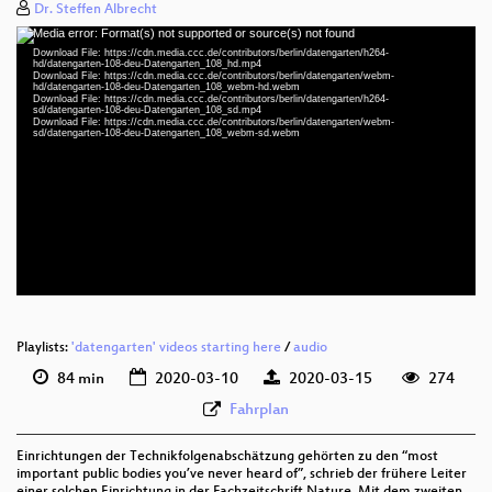
Dr. Steffen Albrecht
Media error: Format(s) not supported or source(s) not found
Video
Download File: https://cdn.media.ccc.de/contributors/berlin/datengarten/h264-
Player
hd/datengarten-108-deu-Datengarten_108_hd.mp4
Download File: https://cdn.media.ccc.de/contributors/berlin/datengarten/webm-
hd/datengarten-108-deu-Datengarten_108_webm-hd.webm
Download File: https://cdn.media.ccc.de/contributors/berlin/datengarten/h264-
sd/datengarten-108-deu-Datengarten_108_sd.mp4
Download File: https://cdn.media.ccc.de/contributors/berlin/datengarten/webm-
deu 1080p (mp4)
sd/datengarten-108-deu-Datengarten_108_webm-sd.webm
deu 1080p (webm)
deu 576p (mp4)
deu 576p (webm)
Playlists:
'datengarten' videos starting here
/
audio
84 min
2020-03-10
2020-03-15
274
Fahrplan
Einrichtungen der Technikfolgenabschätzung gehörten zu den “most
important public bodies you’ve never heard of”, schrieb der frühere Leiter
einer solchen Einrichtung in der Fachzeitschrift Nature. Mit dem zweiten