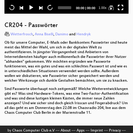
Current
Total
1.00x
00:00
|
00:00
time
duration
CR204 - Passwörter
Wetterfrosch
,
Anna Biselli
,
Danimo
and
Hendryk
Ob für unsere Computer, E-Mails oder Bankkonten: Passwörter sind heute
meist das Mittel der Wahl, um sich in der digitalen Welt zu
authentifizieren. In jüngster Vergangenheit sind Anbietern von
Internetdiensten häufiger auch millionenfach die Passwörter ihrer Nutzer
"abhanden" gekommen. Wir möchten ergründen wie Passworte
funktioneren, was ein gutes und was ein schlechtes Passwort ist und wie es
in unterschiedlichen Situationen verwendet werden sollte. Außerdem
wollen wir diskutieren, wie Passwörter sicher gespeichert werden und
welcher Werkzeuge sich dunkle Gestalten bemächten, um sie zu knacken.
Sind Passworte überhaupt noch zeitgemäß? Welche Weiterentwicklungen
gibt es? Was sind Hardware-Tokens, was eine Two-Factor-Authentification
und was sind diese lustigen kleinen Kästen, die immer neue Zahlen
anzeigen? Und wie sicher sind doch gleich Irisscan und Fingerabdruck? Um
all das geht es am Donnerstag den 22.08 im Chaosradio 204, live aus dem
Chaos Computer Club Berlin in der Marienstraße 11.
by
Chaos Computer Club e.V
––
About
––
Apps
––
Imprint
––
Privacy
––