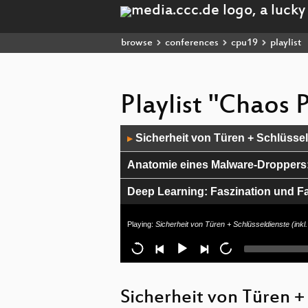
browse
conferences
cpu19
playlist
Playlist "Chaos
Audio
Sicherheit von Türen + Schlüssel
▶
Player
Anatomie eines Malware-Droppers:
Deep Learning: Faszination und Fa
X2Go in der Google Cloud, kosten
Playing:
Sicherheit von Türen + Schlüsseldienste (ink
HomeAutomatisierung - Fluch&Se
Sicherheit von Türen +