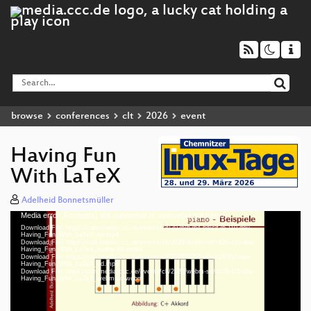
browse
conferences
clt
2026
event
Having Fun
With LaTeX
Adelheid Bonnetsmüller
Media error: Format(s) not supported or source(s) not found
Video
Download File: https://cdn.media.ccc.de/events/clt/2026/h264-hd/clt26-110-deu-
Player
Having_Fun_With_LaTeX_hd.mp4
Download File: https://cdn.media.ccc.de/events/clt/2026/webm-hd/clt26-110-deu-
Having_Fun_With_LaTeX_webm-hd.webm
Download File: https://cdn.media.ccc.de/events/clt/2026/h264-sd/clt26-110-deu-
Having_Fun_With_LaTeX_sd.mp4
Download File: https://cdn.media.ccc.de/events/clt/2026/webm-sd/clt26-110-deu-
deu 1080p (mp4)
Having_Fun_With_LaTeX_webm-sd.webm
deu 1080p (webm)