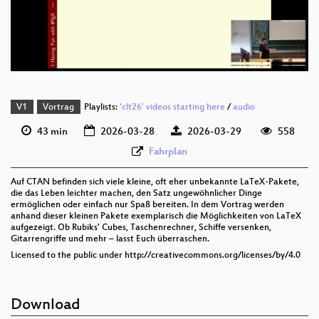
deu 576p (mp4)
deu 576p (webm)
V1
Vortrag
Playlists:
'clt26' videos starting here
/
audio
43 min
2026-03-28
2026-03-29
558
Fahrplan
Auf CTAN befinden sich viele kleine, oft eher unbekannte LaTeX-Pakete,
die das Leben leichter machen, den Satz ungewöhnlicher Dinge
ermöglichen oder einfach nur Spaß bereiten. In dem Vortrag werden
anhand dieser kleinen Pakete exemplarisch die Möglichkeiten von LaTeX
aufgezeigt. Ob Rubiks' Cubes, Taschenrechner, Schiffe versenken,
Gitarrengriffe und mehr – lasst Euch überraschen.
Licensed to the public under http://creativecommons.org/licenses/by/4.0
Download