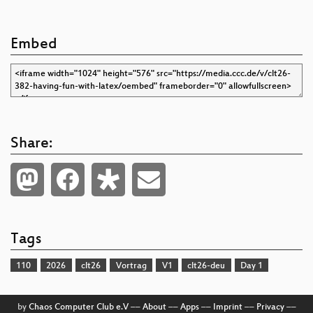
Embed
Share:
Tags
110
2026
clt26
Vortrag
V1
clt26-deu
Day 1
by
Chaos Computer Club e.V
––
About
––
Apps
––
Imprint
––
Privacy
––