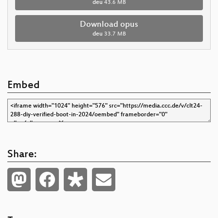
deu
43.6 MB
Download opus
deu
33.7 MB
Embed
Share: