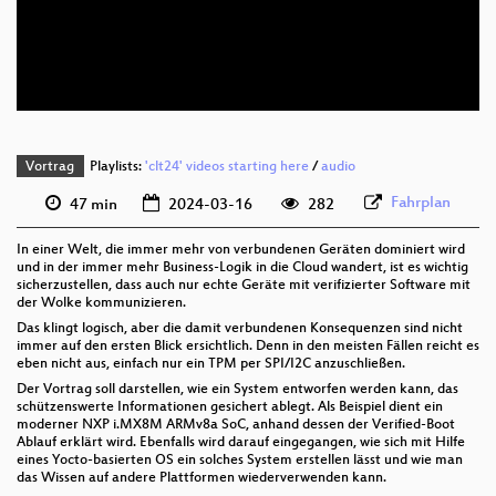
deu 576p (mp4)
deu 576p (webm)
Vortrag
Playlists:
'clt24' videos starting here
/
audio
Fahrplan
47 min
2024-03-16
282
In einer Welt, die immer mehr von verbundenen Geräten dominiert wird
und in der immer mehr Business-Logik in die Cloud wandert, ist es wichtig
sicherzustellen, dass auch nur echte Geräte mit verifizierter Software mit
der Wolke kommunizieren.
Das klingt logisch, aber die damit verbundenen Konsequenzen sind nicht
immer auf den ersten Blick ersichtlich. Denn in den meisten Fällen reicht es
eben nicht aus, einfach nur ein TPM per SPI/I2C anzuschließen.
Der Vortrag soll darstellen, wie ein System entworfen werden kann, das
schützenswerte Informationen gesichert ablegt. Als Beispiel dient ein
moderner NXP i.MX8M ARMv8a SoC, anhand dessen der Verified-Boot
Ablauf erklärt wird. Ebenfalls wird darauf eingegangen, wie sich mit Hilfe
eines Yocto-basierten OS ein solches System erstellen lässt und wie man
das Wissen auf andere Plattformen wiederverwenden kann.