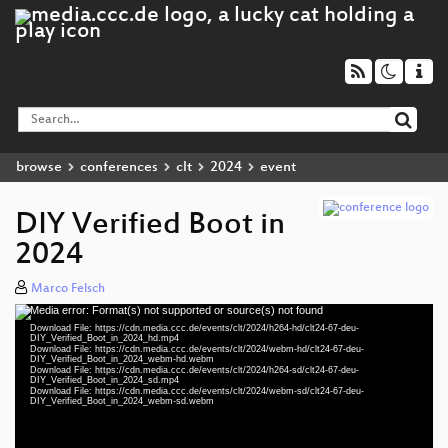
browse
conferences
clt
2024
event
DIY Verified Boot in
2024
Marco Felsch
Media error: Format(s) not supported or source(s) not found
Video
Download File: https://cdn.media.ccc.de/events/clt/2024/h264-hd/clt24-67-deu-
Player
DIY_Verified_Boot_in_2024_hd.mp4
Download File: https://cdn.media.ccc.de/events/clt/2024/webm-hd/clt24-67-deu-
DIY_Verified_Boot_in_2024_webm-hd.webm
Download File: https://cdn.media.ccc.de/events/clt/2024/h264-sd/clt24-67-deu-
DIY_Verified_Boot_in_2024_sd.mp4
Download File: https://cdn.media.ccc.de/events/clt/2024/webm-sd/clt24-67-deu-
deu 1080p (mp4)
DIY_Verified_Boot_in_2024_webm-sd.webm
deu 1080p (webm)