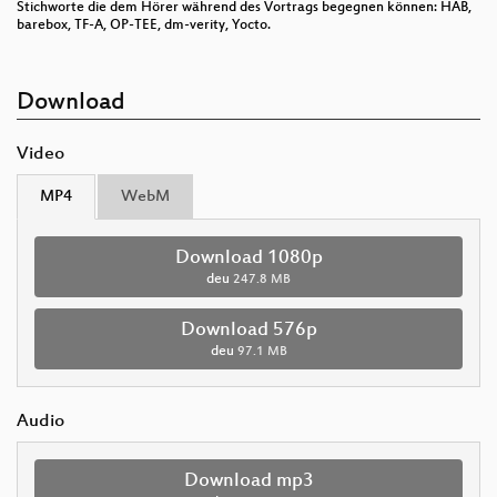
Stichworte die dem Hörer während des Vortrags begegnen können: HAB,
barebox, TF-A, OP-TEE, dm-verity, Yocto.
Download
Video
MP4
WebM
Download 1080p
deu
247.8 MB
Download 576p
deu
97.1 MB
Audio
Download mp3