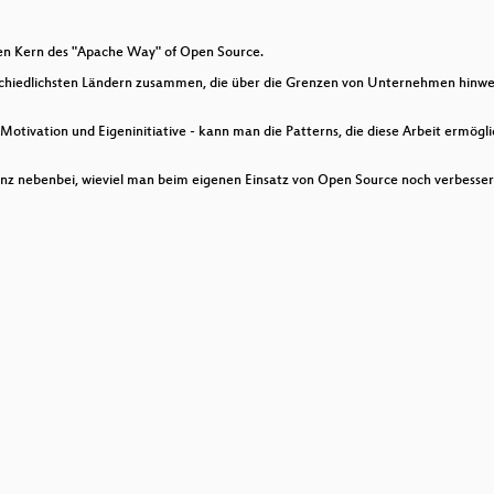
e Ansible zu optimieren
s den Kern des "Apache Way" of Open Source.
nn der Hersteller gegen sich selber verliert
chiedlichsten Ländern zusammen, die über die Grenzen von Unternehmen hinwe
r Motivation und Eigeninitiative - kann man die Patterns, die diese Arbeit ermö
anz nebenbei, wieviel man beim eigenen Einsatz von Open Source noch verbesser
ity aufbaut und lebendig hält
le und Asciidoctor
re mit REDCap