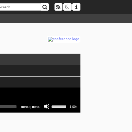
Use
Current
Total
1.00x
00:00
|
00:00
Up/Down
time
duration
Arrow
keys
to
increase
or