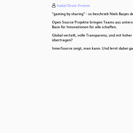
Isabel Drost-Fromm
Etwas weniger Kaffee bitte - Gründ
"gaining by sharing" - so beschrieb Niels Basje
Der Kuckuck im Bieterverfahren: We
Open Source Projekte bringen Teams aus unters
Basis für Innovationen für alle schaffen.
Xorg ist tot, nutzen Sie Wayland
Global verteilt, volle Transparenz, und mit hohe
übertragen?
Einführung in NetBSD
InnerSource zeigt, man kann. Und lernt dabei g
Wie man eine Open Source Commun
Dokumentation als Code mit Ansib
Rust lernen, aber wie?
massive parallel ssh
Einstieg in Electronic Data Captu
Neues von Shotcut
Static Website am Beispiel Hugo