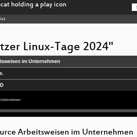
ist
itzer Linux-Tage 2024"
itsweisen im Unternehmen
s.
SD
 "Zeitenwende"
m Unternehmen
d flexible underdog
ows gegen das Playbook-Chaos
ource Arbeitsweisen im Unternehmen
ngen