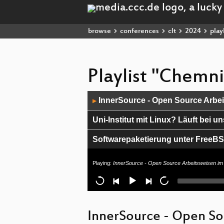
browse
conferences
clt
2024
playl
Playlist "Chemn
Audio
InnerSource - Open Source Arbe
▶
Player
Uni-Institut mit Linux? Läuft bei un
Softwarepaketierung unter FreeB
Open-source Entwicklung und die
Playing:
InnerSource - Open Source Arbeitsweisen i
Fluxbox - Der Wandlungsfähige un
Mit Ansible Collections & Workfl
InnerSource - Open S
Single Sign-on für Web-Anwendu