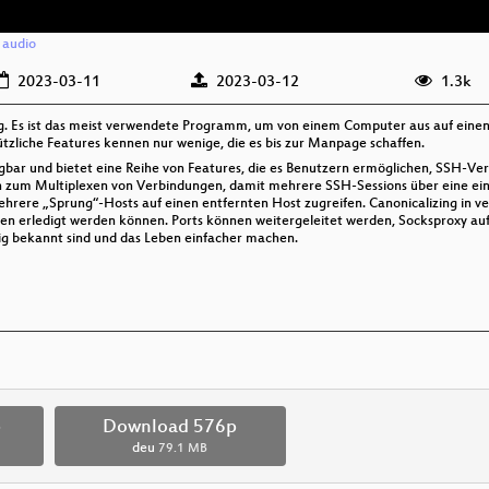
/
audio
2023-03-11
2023-03-12
1.3k
ng. Es ist das meist verwendete Programm, um von einem Computer aus auf einen
ützliche Features kennen nur wenige, die es bis zur Manpage schaffen.
ügbar und bietet eine Reihe von Features, die es Benutzern ermöglichen, SSH-Ver
n zum Multiplexen von Verbindungen, damit mehrere SSH-Sessions über eine ei
rere „Sprung“-Hosts auf einen entfernten Host zugreifen. Canonicalizing in v
amen erledigt werden können. Ports können weitergeleitet werden, Socksproxy 
nig bekannt sind und das Leben einfacher machen.
p
Download 576p
deu
79.1 MB