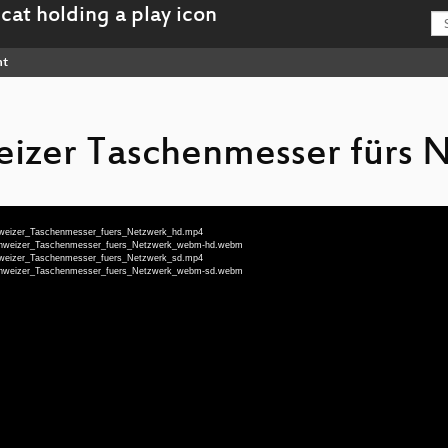
nt
eizer Taschenmesser fürs 
Schweizer_Taschenmesser_fuers_Netzwerk_hd.mp4
s_Schweizer_Taschenmesser_fuers_Netzwerk_webm-hd.webm
Schweizer_Taschenmesser_fuers_Netzwerk_sd.mp4
s_Schweizer_Taschenmesser_fuers_Netzwerk_webm-sd.webm