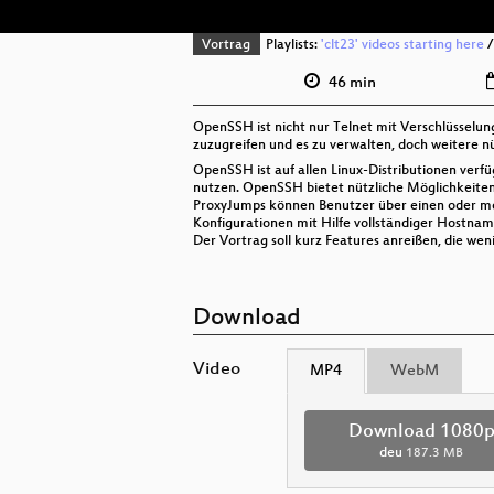
Vortrag
Playlists:
'clt23' videos starting here
46 min
OpenSSH ist nicht nur Telnet mit Verschlüsselu
zuzugreifen und es zu verwalten, doch weitere n
OpenSSH ist auf allen Linux-Distributionen verf
nutzen. OpenSSH bietet nützliche Möglichkeite
ProxyJumps können Benutzer über einen oder meh
Konfigurationen mit Hilfe vollständiger Hostn
Der Vortrag soll kurz Features anreißen, die we
Download
Video
MP4
WebM
Download 1080
deu
187.3 MB