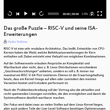
Current
Total
1.00x
00:00
|
00:00
time
duration
Das große Puzzle – RISC-V und seine ISA-
Erweiterungen
Heiko Stübner
RISC-V ist eine sehr modulare Architektur. Das heißt, Entwickler von CPU-
Kernen haben die Wahl, welche Befehlssatzerweiterungen ihr Kern
enthalten soll. Dabei entsteht eine Vielzahl von möglichen Kombinationen.
Auf der Softwareseite erlauben Ansprüche an Komplexität und
Wartbarkeit aber nicht, dass z. B. Linux-Distributionen verschiedene
„Geschmacksrichtungen“ anbieten, sondern es soll z. B. immer nur
maximal ein RISC-V-64-Port existieren. Ebenso ist die Erwartungshaltung
heute, dass ein Kernel-Image auf allen oder zumindest den meisten
Varianten bootet und trotzdem performant ist.
Nach der Problembeschreibung soll der Vortrag also die aktuellen und
recht spannenden Lösungen vorstellen, die dies ermöglichen und damit die
Systemsoftware deutlich wartbarer machen.
Der Fokus wird dabei zwar an vielen Stellen auf dem Linux-Kernel liegen,
aber auch andere Teile der Low-Level-Software benötigen Optimierungen