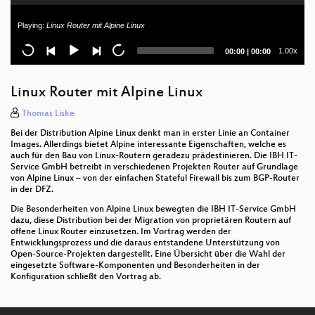
Playing:
Linux Router mit Alpine Linux
Current
Total
1.00x
00:00
|
00:00
time
duration
Linux Router mit Alpine Linux
Thomas Liske
Bei der Distribution Alpine Linux denkt man in erster Linie an Container
Images. Allerdings bietet Alpine interessante Eigenschaften, welche es
auch für den Bau von Linux-Routern geradezu prädestinieren. Die IBH IT-
Service GmbH betreibt in verschiedenen Projekten Router auf Grundlage
von Alpine Linux – von der einfachen Stateful Firewall bis zum BGP-Router
in der DFZ.
Die Besonderheiten von Alpine Linux bewegten die IBH IT-Service GmbH
dazu, diese Distribution bei der Migration von proprietären Routern auf
offene Linux Router einzusetzen. Im Vortrag werden der
Entwicklungsprozess und die daraus entstandene Unterstützung von
Open-Source-Projekten dargestellt. Eine Übersicht über die Wahl der
eingesetzte Software-Komponenten und Besonderheiten in der
Konfiguration schließt den Vortrag ab.