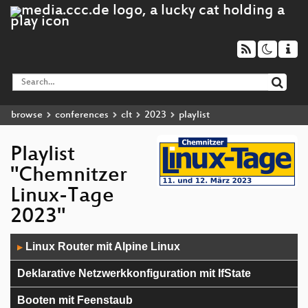
browse
conferences
clt
2023
playlist
Playlist
"Chemnitzer
Linux-Tage
2023"
Audio
Linux Router mit Alpine Linux
▶
Player
Deklarative Netzwerkkonfiguration mit IfState
Booten mit Feenstaub