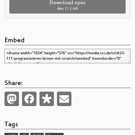
Download opus
deu
17.2 MB
Embed
Share:
Tags