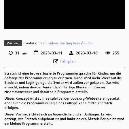
deu 576p (mp4)
deu 576p (webm)
Vortrag
Playlists:
'clt23' videos starting here
/
audio
31 min
2023-03-11
2023-03-18
255
Fahrplan
Scratch ist eine browserbasierte Programmiersprache für Kinder, um die
Anfänge der Programmierung zu erlernen. Dabei wird mehr Wert auf die
Struktur und Logik gelegt, die Syntax wird außen vor gelassen. Das wird
erreicht, indem die/der Anwender/in fertige Blöcke im Browser
zusammensteckt und damit sein Programm erstellt.
Dieses Konzept wird zum Beispiel bei der code.org-Webseite eingesetzt,
aber auch die Programmierung eines Calliope kann mittels Scratch
erfolgen.
Dieser Vortrag richtet sich an Jugendliche und an Anfänger. Es wird
gezeigt, wie Scratch aufgebaut ist und funktioniert. Mittels Beispielen wird
ein kleines Programm erstellt.