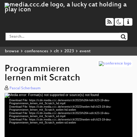
browse
conferences
clt
2023
event
Programmieren
lernen mit Scratch
Pascal Scherbaum
Media error: Format(s) not supported or source(s) not found
Video
Download File: https://cdn.media.ccc.de/events/clt/2023/h264-hd/clt23-19-deu-
Player
Programmieren_lernen_mit_Scratch_hd.mp4
Download File: https://cdn.media.ccc.de/events/clt/2023/webm-hd/clt23-19-deu-
Programmieren_lernen_mit_Scratch_webm-hd.webm
Download File: https://cdn.media.ccc.de/events/clt/2023/h264-sd/clt23-19-deu-
Programmieren_lernen_mit_Scratch_sd.mp4
Download File: https://cdn.media.ccc.de/events/clt/2023/webm-sd/clt23-19-deu-
deu 1080p (mp4)
Programmieren_lernen_mit_Scratch_webm-sd.webm
deu 1080p (webm)