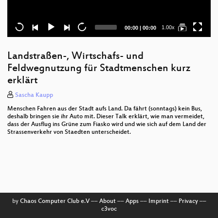
Current
Total
1.00x
00:00
|
00:00
time
duration
Landstraßen-, Wirtschafs- und
Feldwegnutzung für Stadtmenschen kurz
erklärt
Sascha Kaupp
Menschen Fahren aus der Stadt aufs Land. Da fährt (sonntags) kein Bus,
deshalb bringen sie ihr Auto mit. Dieser Talk erklärt, wie man vermeidet,
dass der Ausflug ins Grüne zum Fiasko wird und wie sich auf dem Land der
Strassenverkehr von Staedten unterscheidet.
by
Chaos Computer Club e.V
––
About
––
Apps
––
Imprint
––
Privacy
––
c3voc