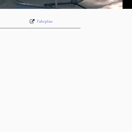
None
deu (todo)
Fahrplan