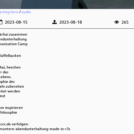
arting here
/
audio
2023-08-15
2023-08-18
265
lärhai zusammen
endunterhaltung
munication Camp
Waffelbacken
hai, hexchen
r das
Lebens.
ophie des
eln zubereiten
eitet werden
 mit
m inspirieren
Philosophie
ccc.de verfolgen:
1-muntere-abendunterhaltung-made-in-r3s