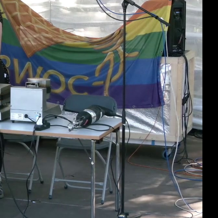
deu 1080p (mp4)
deu 1080p (webm)
deu 576p (mp4)
deu 576p (webm)