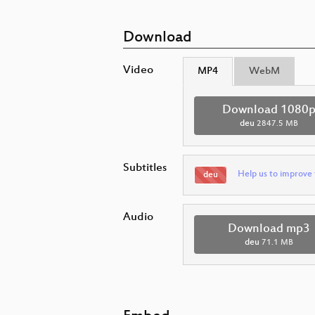
Download
Video
MP4
WebM
Download 1080
deu
2847.5 MB
Subtitles
Help us to improve 
deu
Audio
Download mp3
deu
71.1 MB