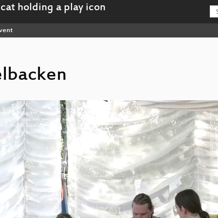
vent
elbacken
teres_Waffelbacken_hd.mp4
unteres_Waffelbacken_webm-hd.webm
teres_Waffelbacken_sd.mp4
unteres_Waffelbacken_webm-sd.webm