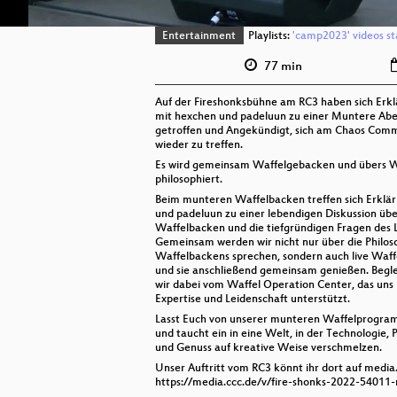
Entertainment
Playlists:
'camp2023' videos st
77 min
Auf der Fireshonksbühne am RC3 haben sich Erk
mit hexchen und padeluun zu einer Muntere Ab
getroffen und Angekündigt, sich am Chaos Com
wieder zu treffen.
Es wird gemeinsam Waffelgebacken und übers 
philosophiert.
Beim munteren Waffelbacken treffen sich Erklär
und padeluun zu einer lebendigen Diskussion übe
Waffelbacken und die tiefgründigen Fragen des 
Gemeinsam werden wir nicht nur über die Philos
Waffelbackens sprechen, sondern auch live Waff
und sie anschließend gemeinsam genießen. Begl
wir dabei vom Waffel Operation Center, das uns
Expertise und Leidenschaft unterstützt.
Lasst Euch von unserer munteren Waffelprogram
und taucht ein in eine Welt, in der Technologie, 
und Genuss auf kreative Weise verschmelzen.
Unser Auftritt vom RC3 könnt ihr dort auf media.
https://media.ccc.de/v/fire-shonks-2022-5401