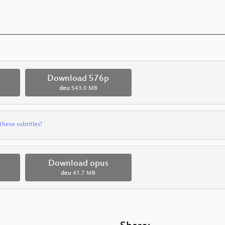
p
Download 576p
deu
543.0 MB
these subtitles!
Download opus
deu
41.7 MB