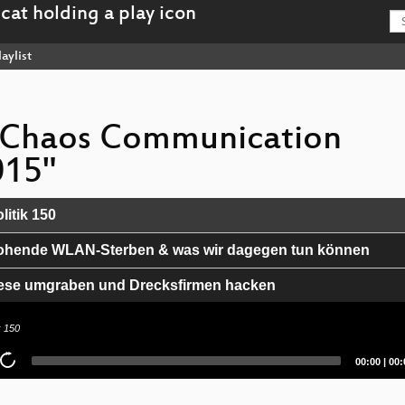
aylist
 "Chaos Communication
15"
itik 150
rohende WLAN-Sterben & was wir dagegen tun können
ese umgraben und Drecksfirmen hacken
sausschuss - Wer kontrolliert wen?
k 150
nnect attacks
Current
Tot
00:00
|
00:
time
dur
ebt