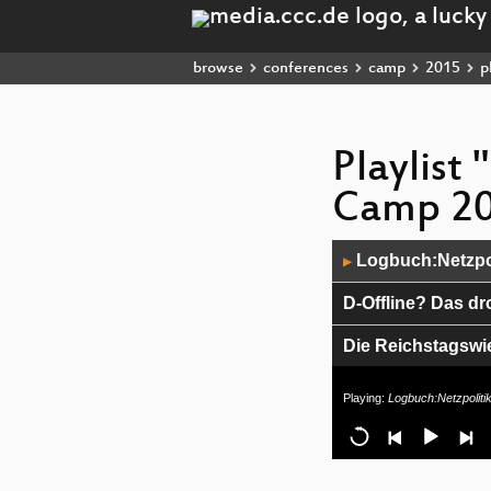
browse
conferences
camp
2015
pl
Playlist
Camp 20
Audio
Logbuch:Netzpol
▶
Player
D-Offline? Das d
Die Reichstagswi
NSA-Untersuchung
Playing:
Logbuch:Netzpoliti
Advanced interco
Wo das Internet l