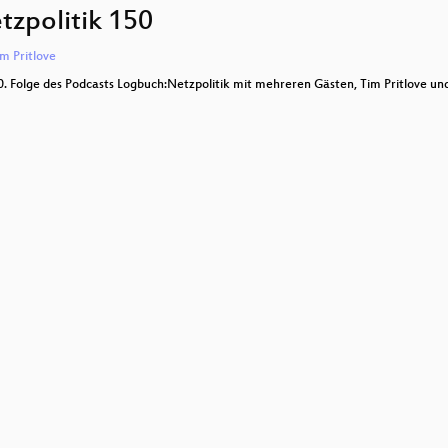
zpolitik 150
itespace
m Pritlove
 #Landesverrat ist besser.
0. Folge des Podcasts Logbuch:Netzpolitik mit mehreren Gästen, Tim Pritlove u
capture the flag competition
Tipps und Techniken
software build reproducibly
ound Station Network
ation Camp Opening