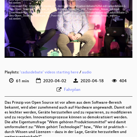
hd.webm
Download File: https://cdn.media.ccc.de/contributors/cadus/debate/h264-sd/cadusdebate-1-
deu-Open_Source_Hardware_in_Post-Konflikt-Gebieten_und_Transition_Areas_sd.mp4
deu 1080p (mp4)
Download File: https://cdn.media.ccc.de/contributors/cadus/debate/webm-sd/cadusdebate-1-
deu-Open_Source_Hardware_in_Post-Konflikt-Gebieten_und_Transition_Areas_webm-
sd.webm
deu 1080p (webm)
deu 576p (mp4)
deu 576p (webm)
Playlists:
'cadusdebate' videos starting here
/
audio
61 min
2020-04-02
2020-04-18
404
Fahrplan
Das Prinzip von Open Source ist vor allem aus dem Software-Bereich
bekannt, wird aber zunehmend auch auf Hardware angewandt. Damit soll
es leichter werden, Geräte herzustellen und zu reparieren, zu modifizieren
und zu recyclen. Innovationsprozesse können so demokratisiert werden.
Die alte Eigentumsfrage "Wem gehören Produktionsmittel" wird damit
umformuliert zu: "Wem gehört Technologie?" bzw., "Wer ist praktisch –
durch Wissen und Lizenzen – dazu in der Lage, Geräte herzustellen und
weiterzuentwickeln?".