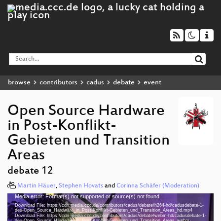
browse
contributors
cadus
debate
event
Open Source Hardware
in Post-Konflikt-
Gebieten und Transition
Areas
debate 12
Martin Häuer
,
Stephen Hovats
and
Corinna Schäfer (Moderation)
Media error: Format(s) not supported or source(s) not found
Video
Download File: https://cdn.media.ccc.de/contributors/cadus/debate/h264-hd/cadusdebate-1-
Player
deu-Open_Source_Hardware_in_Post-Konflikt-Gebieten_und_Transition_Areas_hd.mp4
Download File: https://cdn.media.ccc.de/contributors/cadus/debate/webm-hd/cadusdebate-1-
deu-Open_Source_Hardware_in_Post-Konflikt-Gebieten_und_Transition_Areas_webm-