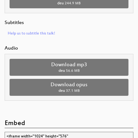
deu
244.9 MB
Subtitles
Help us to subtitle this talk!
Audio
Download mp3
deu
56.6 MB
Download opus
deu
37.1 MB
Embed