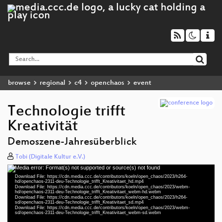
browse
regional
c4
openchaos
event
Technologie trifft
Kreativität
Demoszene-Jahresüberblick
Tobi (Digitale Kultur e.V.)
Media error: Format(s) not supported or source(s) not found
Video
Download File: https://cdn.media.ccc.de/contributors/koeln/open_chaos/2023/h264-
Player
hd/openchaos-2311-deu-Technologie_trifft_Kreativitaet_hd.mp4
Download File: https://cdn.media.ccc.de/contributors/koeln/open_chaos/2023/webm-
hd/openchaos-2311-deu-Technologie_trifft_Kreativitaet_webm-hd.webm
Download File: https://cdn.media.ccc.de/contributors/koeln/open_chaos/2023/h264-
sd/openchaos-2311-deu-Technologie_trifft_Kreativitaet_sd.mp4
Download File: https://cdn.media.ccc.de/contributors/koeln/open_chaos/2023/webm-
deu 1080p (mp4)
sd/openchaos-2311-deu-Technologie_trifft_Kreativitaet_webm-sd.webm