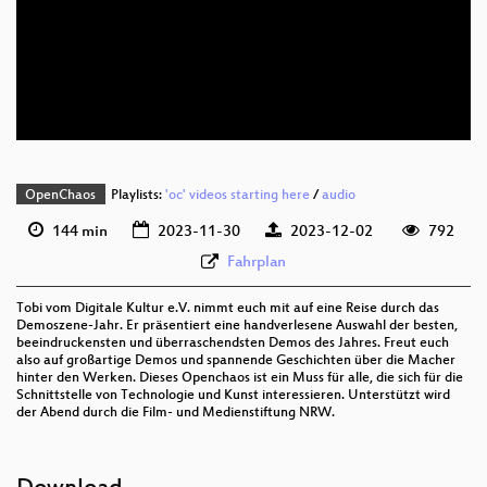
deu 1080p (webm)
deu 576p (mp4)
deu 576p (webm)
OpenChaos
Playlists:
'oc' videos starting here
/
audio
144 min
2023-11-30
2023-12-02
792
Fahrplan
Tobi vom Digitale Kultur e.V. nimmt euch mit auf eine Reise durch das
Demoszene-Jahr. Er präsentiert eine handverlesene Auswahl der besten,
beeindruckensten und überraschendsten Demos des Jahres. Freut euch
also auf großartige Demos und spannende Geschichten über die Macher
hinter den Werken. Dieses Openchaos ist ein Muss für alle, die sich für die
Schnittstelle von Technologie und Kunst interessieren. Unterstützt wird
der Abend durch die Film- und Medienstiftung NRW.