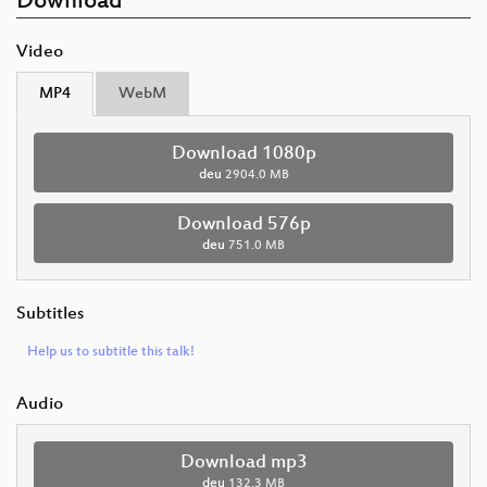
Download
Video
MP4
WebM
Download 1080p
deu
2904.0 MB
Download 576p
deu
751.0 MB
Subtitles
Help us to subtitle this talk!
Audio
Download mp3
deu
132.3 MB