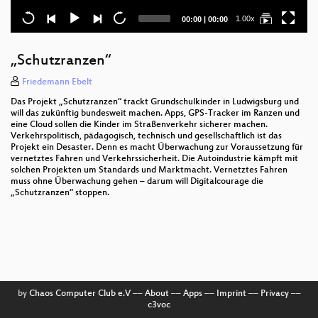
Current
Total
1.00x
00:00
|
00:00
time
duration
„Schutzranzen“
Friedemann Ebelt
Das Projekt „Schutzranzen“ trackt Grundschulkinder in Ludwigsburg und
will das zukünftig bundesweit machen. Apps, GPS-Tracker im Ranzen und
eine Cloud sollen die Kinder im Straßenverkehr sicherer machen.
Verkehrspolitisch, pädagogisch, technisch und gesellschaftlich ist das
Projekt ein Desaster. Denn es macht Überwachung zur Voraussetzung für
vernetztes Fahren und Verkehrssicherheit. Die Autoindustrie kämpft mit
solchen Projekten um Standards und Marktmacht. Vernetztes Fahren
muss ohne Überwachung gehen – darum will Digitalcourage die
„Schutzranzen“ stoppen.
by
Chaos Computer Club e.V
––
About
––
Apps
––
Imprint
––
Privacy
––
c3voc