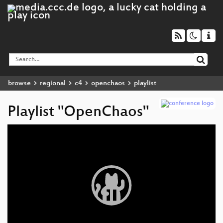
browse
regional
c4
openchaos
playlist
Playlist "OpenChaos"
Video
Player