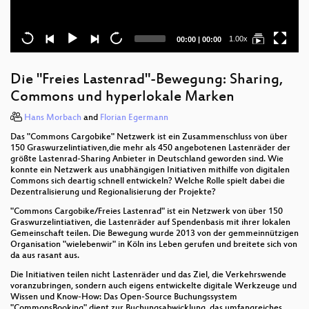
Current
Total
1.00x
00:00
|
00:00
time
duration
Die "Freies Lastenrad"-Bewegung: Sharing,
Commons und hyperlokale Marken
Hans Morbach
and
Florian Egermann
Das "Commons Cargobike" Netzwerk ist ein Zusammenschluss von über
150 Graswurzelintiativen,die mehr als 450 angebotenen Lastenräder der
größte Lastenrad-Sharing Anbieter in Deutschland geworden sind. Wie
konnte ein Netzwerk aus unabhängigen Initiativen mithilfe von digitalen
Commons sich deartig schnell entwickeln? Welche Rolle spielt dabei die
Dezentralisierung und Regionalisierung der Projekte?
"Commons Cargobike/Freies Lastenrad" ist ein Netzwerk von über 150
Graswurzelintiativen, die Lastenräder auf Spendenbasis mit ihrer lokalen
Gemeinschaft teilen. Die Bewegung wurde 2013 von der gemmeinnützigen
Organisation "wielebenwir" in Köln ins Leben gerufen und breitete sich von
da aus rasant aus.
Die Initiativen teilen nicht Lastenräder und das Ziel, die Verkehrswende
voranzubringen, sondern auch eigens entwickelte digitale Werkzeuge und
Wissen und Know-How: Das Open-Source Buchungssystem
"CommonsBooking" dient zur Buchungsabwicklung, das umfangreiches