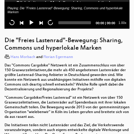
Pödelwitz - ein Modellprojekt zur praktischen
Umsetzung einer klimagerechten Digitalisierung
Playing:
Die "Freies Lastenrad"-Bewegung: Sharing, Commons und hyperlokale
Marken
Energieverbrauch von Software - Eine Anleitung
Current
Total
1.00x
00:00
|
00:00
zum Selbermessen
time
duration
Gemeinsamkeiten systematisch erschließen: Muster
Die "Freies Lastenrad"-Bewegung: Sharing,
des Commoning
Commons und hyperlokale Marken
New Report: "DIGITAL RESET. Redirecting Tech for
Hans Morbach
and
Florian Egermann
the Deep Sustainability Transformation" (EN)
Das "Commons Cargobike" Netzwerk ist ein Zusammenschluss von über
150 Graswurzelintiativen,die mehr als 450 angebotenen Lastenräder der
Kommunale Plattformen nachhaltig gestalten:
größte Lastenrad-Sharing Anbieter in Deutschland geworden sind. Wie
Vorstellung eines Kriterienkatalogs
konnte ein Netzwerk aus unabhängigen Initiativen mithilfe von digitalen
Commons sich deartig schnell entwickeln? Welche Rolle spielt dabei die
Hört bitte auf Bäume zu pflanzen!
Dezentralisierung und Regionalisierung der Projekte?
"Commons Cargobike/Freies Lastenrad" ist ein Netzwerk von über 150
Pitch & Thrive for Sustainability - SO/B
Graswurzelintiativen, die Lastenräder auf Spendenbasis mit ihrer lokalen
Gemeinschaft teilen. Die Bewegung wurde 2013 von der gemmeinnützigen
Was wir durch den Blauen Engel über nachhaltiges
Organisation "wielebenwir" in Köln ins Leben gerufen und breitete sich von
Software-Design gelernt haben
da aus rasant aus.
Die Initiativen teilen nicht Lastenräder und das Ziel, die Verkehrswende
Büro ohne GAFAM? Wie Unternehmen digitale
voranzubringen, sondern auch eigens entwickelte digitale Werkzeuge und