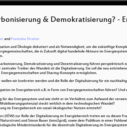
arbonisierung & Demokratisierung? -
er
and
Franziska Straten
izipation und Ökologie diskutiert und als Notwendigkeit, um die zukünftige Komp
nergiegemeinschaften, die in Zukunft digital handelnde Akteure im Energiesystem 
n.
rbonisierung, Demokratisierung und Dezentralisierung führen perspektivisch z
r zentraler Treiber des Wandels ist die Digitalisierung. Sie soll die neu entste
e Energiegemeinschaften und Sharing-Konzepte ermöglichen.
wollen wir konkreter werden und die Rolle der Digitalisierung für ein nachhalt
ipation im Energiebereich z.B. in Form von Energiegemeinschaften führen? Und w
ung für das Energiesystem und wie steht er im Verhältnis zum Aufwand der verwe
 Mobilisierungspotenzial steckt wirklich in dem technologischen Wandel?
ierung im Energiebereich ein sozial-ökologischer Nutzen entsteht?
 (IÖW) zur Rolle der Digitalisierung im Energiebereich treten wir zu diesen Fr
n (Naturstrom) und Simon Bauer (inno2grid), sowie dem Publikum in einer Fishbowl-
logische Mindeststandards für die dezentrale Digitalisierung im Energiesystem