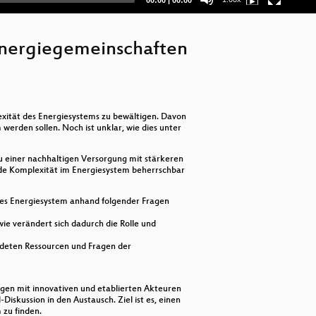
00:00
|
00:00
time
duration
Mo
Wh
 Energiegemeinschaften
Gr
Bia
lexität des Energiesystems zu bewältigen. Davon
Sma
werden sollen. Noch ist unklar, wie dies unter
Res
u einer nachhaltigen Versorgung mit stärkeren
hende Komplexität im Energiesystem beherrschbar
Re
iges Energiesystem anhand folgender Fragen
Dig
ie verändert sich dadurch die Rolle und
Op
ndeten Ressourcen und Fragen der
Qua
Bi
agen mit innovativen und etablierten Akteuren
Diskussion in den Austausch. Ziel ist es, einen
 zu finden.