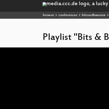
browse
conferences
bitsundbaeume
Playlist "Bits &
Video
Player