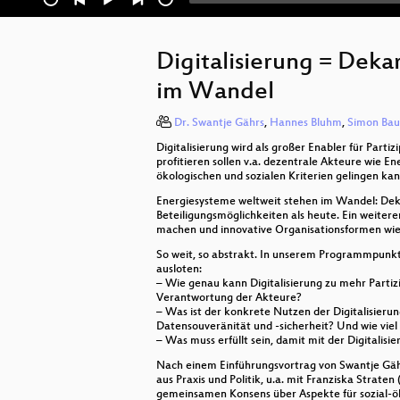
Digitalisierung = Dek
im Wandel
Dr. Swantje Gährs
,
Hannes Bluhm
,
Simon Bau
Digitalisierung wird als großer Enabler für Part
profitieren sollen v.a. dezentrale Akteure wie E
ökologischen und sozialen Kriterien gelingen kan
Energiesysteme weltweit stehen im Wandel: Deka
Beteiligungsmöglichkeiten als heute. Ein weitere
machen und innovative Organisationsformen wi
So weit, so abstrakt. In unserem Programmpunkt 
ausloten:
– Wie genau kann Digitalisierung zu mehr Partiz
Verantwortung der Akteure?
– Was ist der konkrete Nutzen der Digitalisier
Datensouveränität und -sicherheit? Und wie viel
– Was muss erfüllt sein, damit mit der Digitalis
Nach einem Einführungsvortrag von Swantje Gährs
aus Praxis und Politik, u.a. mit Franziska Strate
gemeinsamen Konsens über Aspekte für sozial-öko