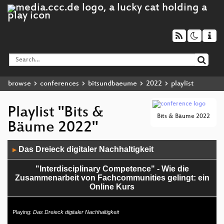
browse
conferences
bitsundbaeume
2022
playlist
Playlist "Bits &
Bits & Bäume 2022
Bäume 2022"
Audio
Das Dreieck digitaler Nachhaltigkeit
▶
Player
"Interdisciplinary Competence" - Wie die
Zusammenarbeit von Fachcommunities gelingt: ein
Online Kurs
Herrschaftsfreie Informationssysteme? – Ein
Playing:
Das Dreieck digitaler Nachhaltigkeit
Versuch, Anarchie, Commons & Informatik