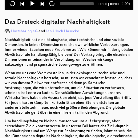
zusammenzudenken
Current
Total
1.00x
00:00
|
00:00
time
duration
Ein creative commons Repository für medizinische
Metadatenmodelle zur Harmonisierung der
Das Dreieck digitaler Nachhaltigkeit
Gesundheitsversorgung (DE)
Hostsharing eG
and
Jan Ulrich Hasecke
Das Global Commoning System: Freie Software für
Nachhaltigkeit hat eine ökologische, eine technische und eine soziale
ein Leben jenseits von Markt und Staat
Dimension. In keiner Dimension erreichen wir wirkliche Verbesserungen.
Immer wieder tauchen neue Probleme auf. Wie können wir in der globalen
TURBOFLIP - Digitalisierung und Nachhaltigkeit fürs
Abwärtsspirale handlungsfähig bleiben? Der Vortrag bringt die einzelnen
Museum
Dimensionen miteinander in Verbindung, um Wechselwirkungen
aufzuzeigen und pragmatische Lösungswege zu eröffnen.
R Lernen: Warum die Zivilgesellschaft eigene
Wenn wir uns eine Welt vorstellen, in der ökologische, technische und
Kompetenzzentren braucht
soziale Nachhaltigkeit herrscht, so müssen wir ernüchtert feststellen, dass
wir von diesem Ziel weiter entfernt sind denn je. Sämtliche
Parkplatzzählung und Parkraumanalysen mit
Anstrengungen, die wir unternehmen, um die Situation zu verbessern,
scheinen ins Leere zu laufen. Die schädlichen Auswirkungen unseres
OpenStreetMap
Wirtschaftens haben ein Ausmaß erreicht, das jede Vorstellung übertrifft.
Für jeden hart erkämpften Fortschritt an einer Stelle entstehen an
New World, New Work - Eine Spekulative
anderer Stelle zehn neue, noch viel größere Bedrohungen. Die globale
Annäherung an die Arbeitswelt von Morgen
Abwärtsspirale geht über in einen freien Fall in den Abgrund.
Um handlungsfähig zu bleiben, müssen wir uns auf ehrgeizige, aber
Simuliert statt produziert – Mit 3D Mode in eine
erreichbare Ziele konzentrieren. In unserem Fall lautet das Ziel ›digitale
nachhaltigere Zukunft?
Nachhaltigkeit‹ und um Wege zur Realisierung zu finden, lohnt es sich, die
drei Dimensionen digitaler Nachhaltigkeit, die ökologische, die technische