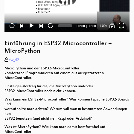
Current
Total
1.00x
00:00
|
00:00
time
duration
Einführung in ESP32 Microcontroller +
MicroPython
tw_42
MicroPython und der ESP32-MicroController
komfortabel Programmieren auf einem gut ausgestatteten
MicroController.
Einsteiger-Vortrag für die, die MicroPython und/oder
ESP32-MicroController noch nicht kennen.
Was kann ein ESP32-Microcontroller? Was können typische ESP32-Boards
und
worauf sollte man achten? Warum will man in bestimmten Anwendungen
nen
ESP32 benutzen (und nicht nen Raspi oder Arduino)?
Was ist MicroPython? Wie kann man damit komfortabel auf
MicroControllern