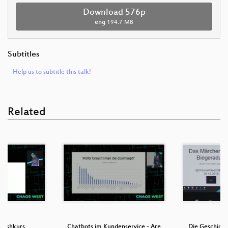
Download 576p
eng
194.7 MB
Subtitles
Help us to subtitle this talk!
Related
rashkurs
Chatbots im Kundenservice - Are
Die Geschicht