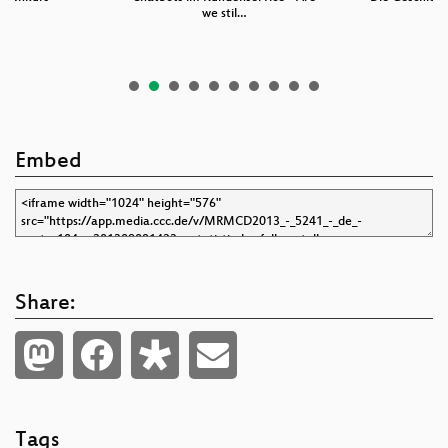
we stil…
Embed
Share:
Tags