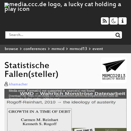
browse
conferences
mrmcd
mrmcd13
event
Statistische
Fallen(steller)
khamacher
Media error: Format(s) not supported or source(s) not found
Video
Download File: https://cdn.media.ccc.de/events/mrmcd/mrmcd13/mp4/mrmcd13-5241-de-
Player
Statistische_Fallen_steller__h264-hq.mp4