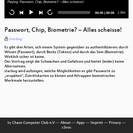
Playing:
Passwort, Chip, Biometrie? – Alles scheisse!
Traumschreiber
Current
Total
1.00x
00:00
|
00:00
time
duration
Non-conventional OOP Paradigm
Passwort, Chip, Biometrie? – Alles scheisse!
Blitzdiagnosen
starbug
Einführung ins NLP
Es gibt drei Arten, sich einem System gegenüber zu authentifizieren: durch
Wissen (Passwort), durch Besitz (Tokens) und durch das Sein (Biometrie).
Medical imaging for dummies
Wirklich sicher ist keine.
Der Vortrag zeigt die Schwächen und Gefahren und bietet (leider) keine
Alternativen.
DNSSEC
starbug wird aufzeigen, welche Möglichkeiten es gibt Passworte zu
„erspähen“, Zutrittskarten zu klonen und Attrappen biometrischer
Coronary bypass at the heart of the Intertubes,
Merkmale herzustellen.
badly needed
Bewegtbildtherapie für ein Mountainbikerennen
Neuroprothetik
Medical Security Nightmares
by
Chaos Computer Club e.V
––
About
––
Apps
––
Imprint
––
Privacy
––
c3voc
Functionality, Security, Usability: Choose any two.