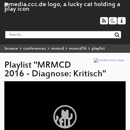
browse
conferences
mrmcd
mrmcd16
playlist
Playlist "MRMCD
2016 - Diagnose: Kritisch"
Video
Player