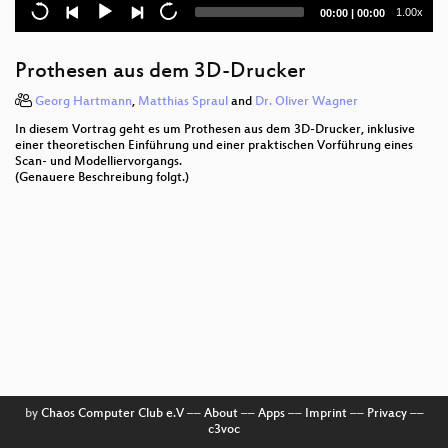
Non-conventional OOP Paradigm
Current
Total
1.00x
00:00
|
00:00
time
duration
Blitzdiagnosen
Prothesen aus dem 3D-Drucker
Einführung ins NLP
Georg Hartmann
,
Matthias Spraul
and
Dr. Oliver Wagner
Medical imaging for dummies
In diesem Vortrag geht es um Prothesen aus dem 3D-Drucker, inklusive
einer theoretischen Einführung und einer praktischen Vorführung eines
DNSSEC
Scan- und Modelliervorgangs.
(Genauere Beschreibung folgt.)
Coronary bypass at the heart of the Intertubes,
badly needed
Bewegtbildtherapie für ein Mountainbikerennen
Neuroprothetik
Medical Security Nightmares
Functionality, Security, Usability: Choose any two.
Or GNOME.
by
Chaos Computer Club e.V
––
About
––
Apps
––
Imprint
––
Privacy
––
c3voc
NexMon - Make Wi-Fi hacking on smartphones great