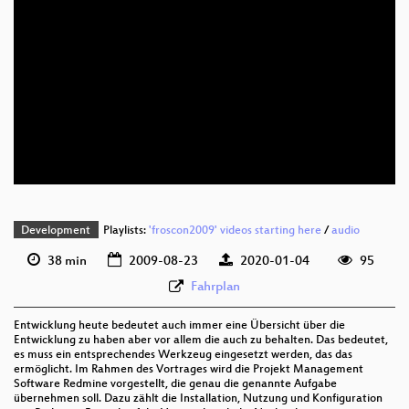
deu 576p (mp4)
deu 576p (webm)
Development
Playlists:
'froscon2009' videos starting here
/
audio
38 min
2009-08-23
2020-01-04
95
Fahrplan
Entwicklung heute bedeutet auch immer eine Übersicht über die
Entwicklung zu haben aber vor allem die auch zu behalten. Das bedeutet,
es muss ein entsprechendes Werkzeug eingesetzt werden, das das
ermöglicht. Im Rahmen des Vortrages wird die Projekt Management
Software Redmine vorgestellt, die genau die genannte Aufgabe
übernehmen soll. Dazu zählt die Installation, Nutzung und Konfiguration