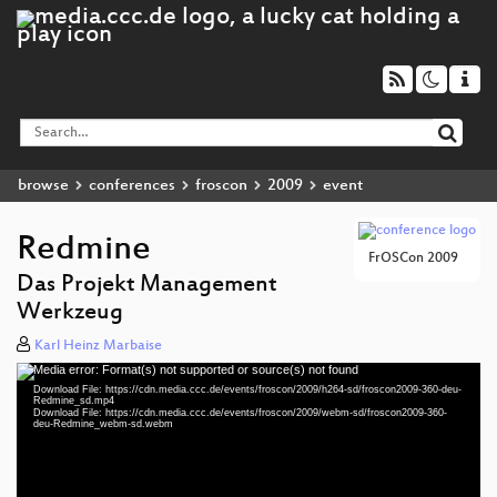
browse
conferences
froscon
2009
event
Redmine
FrOSCon 2009
Das Projekt Management
Werkzeug
Karl Heinz Marbaise
Media error: Format(s) not supported or source(s) not found
Video
Download File: https://cdn.media.ccc.de/events/froscon/2009/h264-sd/froscon2009-360-deu-
Player
Redmine_sd.mp4
Download File: https://cdn.media.ccc.de/events/froscon/2009/webm-sd/froscon2009-360-
deu-Redmine_webm-sd.webm