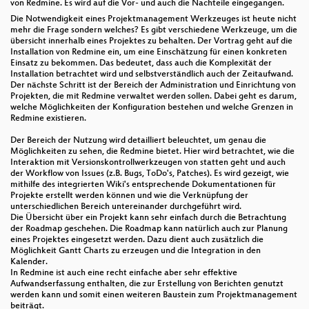
von Redmine. Es wird auf die Vor- und auch die Nachteile eingegangen.
Die Notwendigkeit eines Projektmanagement Werkzeuges ist heute nicht
mehr die Frage sondern welches? Es gibt verschiedene Werkzeuge, um die
übersicht innerhalb eines Projektes zu behalten. Der Vortrag geht auf die
Installation von Redmine ein, um eine Einschätzung für einen konkreten
Einsatz zu bekommen. Das bedeutet, dass auch die Komplexität der
Installation betrachtet wird und selbstverständlich auch der Zeitaufwand.
Der nächste Schritt ist der Bereich der Administration und Einrichtung von
Projekten, die mit Redmine verwaltet werden sollen. Dabei geht es darum,
welche Möglichkeiten der Konfiguration bestehen und welche Grenzen in
Redmine existieren.
Der Bereich der Nutzung wird detailliert beleuchtet, um genau die
Möglichkeiten zu sehen, die Redmine bietet. Hier wird betrachtet, wie die
Interaktion mit Versionskontrollwerkzeugen von statten geht und auch
der Workflow von Issues (z.B. Bugs, ToDo's, Patches). Es wird gezeigt, wie
mithilfe des integrierten Wiki's entsprechende Dokumentationen für
Projekte erstellt werden können und wie die Verknüpfung der
unterschiedlichen Bereich untereinander durchgeführt wird.
Die Übersicht über ein Projekt kann sehr einfach durch die Betrachtung
der Roadmap geschehen. Die Roadmap kann natürlich auch zur Planung
eines Projektes eingesetzt werden. Dazu dient auch zusätzlich die
Möglichkeit Gantt Charts zu erzeugen und die Integration in den
Kalender.
In Redmine ist auch eine recht einfache aber sehr effektive
Aufwandserfassung enthalten, die zur Erstellung von Berichten genutzt
werden kann und somit einen weiteren Baustein zum Projektmanagement
beiträgt.