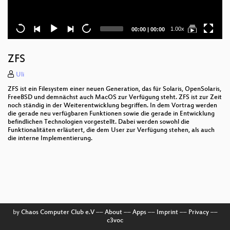
Current
Total
1.00x
00:00
|
00:00
time
duration
ZFS
Uli
ZFS ist ein Filesystem einer neuen Generation, das für Solaris, OpenSolaris,
FreeBSD und demnächst auch MacOS zur Verfügung steht. ZFS ist zur Zeit
noch ständig in der Weiterentwicklung begriffen. In dem Vortrag werden
die gerade neu verfügbaren Funktionen sowie die gerade in Entwicklung
befindlichen Technologien vorgestellt. Dabei werden sowohl die
Funktionalitäten erläutert, die dem User zur Verfügung stehen, als auch
die interne Implementierung.
by
Chaos Computer Club e.V
––
About
––
Apps
––
Imprint
––
Privacy
––
c3voc