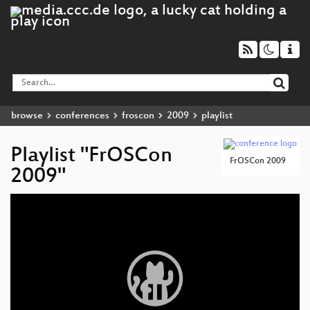
browse
conferences
froscon
2009
playlist
Playlist "FrOSCon
FrOSCon 2009
2009"
Video
Player