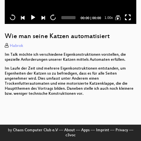
Current
Total
1.00x
00:00
|
00:00
time
duration
Wie man seine Katzen automatisiert
Habrok
Im Talk möchte ich verschiedene Eigenkonstruktionen vorstellen, die
spezielle Anforderungen unserer Katzen mittels Automaten erfüllen.
Im Laufe der Zeit sind mehrere Eigenkonstruktionen entstanden, um
Eigenheiten der Katzen so zu befriedigen, dass es für alle Seiten
angenehmer wird. Dies umfasst unter Anderem einen
Trockenfutterautomaten und eine motorisierte Katzenklappe, die die
Hauptthemen des Vortrags bilden. Daneben stelle ich auch noch kleinere
bzw. weniger technische Konstruktionen vor.
by
Chaos Computer Club e.V
––
About
––
Apps
––
Imprint
––
Privacy
––
c3voc