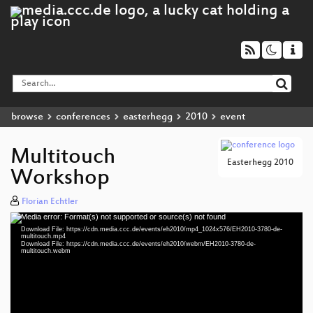
browse
conferences
easterhegg
2010
event
Multitouch
Easterhegg 2010
Workshop
Florian Echtler
Media error: Format(s) not supported or source(s) not found
Video
Download File: https://cdn.media.ccc.de/events/eh2010/mp4_1024x576/EH2010-3780-de-
Player
multitouch.mp4
Download File: https://cdn.media.ccc.de/events/eh2010/webm/EH2010-3780-de-
multitouch.webm