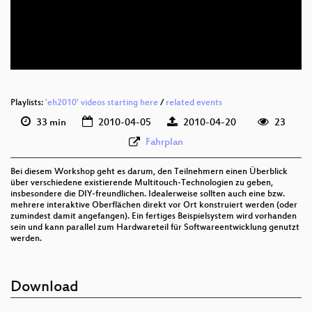
eng 576p (mp4)
eng 576p (webm)
Playlists:
'eh2010' videos starting here
/
related events
33 min
2010-04-05
2010-04-20
23
Fahrplan
Bei diesem Workshop geht es darum, den Teilnehmern einen Überblick
über verschiedene existierende Multitouch-Technologien zu geben,
insbesondere die DIY-freundlichen. Idealerweise sollten auch eine bzw.
mehrere interaktive Oberflächen direkt vor Ort konstruiert werden (oder
zumindest damit angefangen). Ein fertiges Beispielsystem wird vorhanden
sein und kann parallel zum Hardwareteil für Softwareentwicklung genutzt
werden.
Download