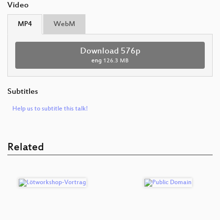
Video
MP4
WebM
Download 576p
eng
126.3 MB
Subtitles
Help us to subtitle this talk!
Related